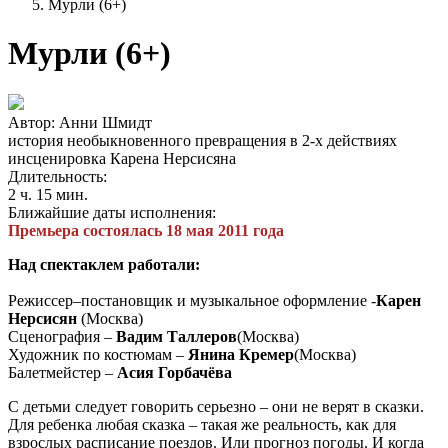
Мурли (6+)
Мурли (6+)
Автор: Анни Шмидт
история необыкновенного превращения в 2-х действиях
инсценировка Карена Нерсисяна
Длительность:
2 ч. 15 мин.
Ближайшие даты исполнения:
Премьера состоялась 18 мая 2011 года
Над спектаклем работали:
Режиссер–постановщик и музыкальное оформление -
Карен
Нерсисян
(Москва)
Сценография –
Вадим Таллеров
(Москва)
Художник по костюмам –
Янина Кремер
(Москва)
Балетмейстер –
Асия Горбачёва
С детьми следует говорить серьезно – они не верят в сказки.
Для ребенка любая сказка – такая же реальность, как для
взрослых расписание поездов. Или прогноз погоды. И когда