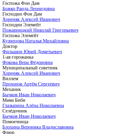
Госпожа Фон Дам
Божко Раида Леонидовна
Господин Фон Дам
Хореняк Алексей Иванович
Господин Элемейт
Пожарницкий Николай Григорьевич
Госпожа Элемейт
Кузнецова Наталья Михайловна
Доктор
Фильшин Юрий Дометьевич
1-ая горожанка
Фокова Вера Фёдоровна
Муниципальный советник
Хореняк Алексей Иванович
Виллем
Прохоров Артём Сергеевич
Механик
Бычков Иван Николаевич
Мама Биби
Глазырина Алёна Николаевна
Селёдочник
Бычков Иван Николаевич
Помоечница
Блохина Вероника Владиславовна
Флюр