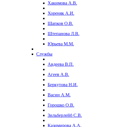
Хакимова А.В.
Хореняк А.И.
Шапков О.В.
Штепанова Л.В.
Юрьева М.М.
Службы
Авдеева В.П.
Агеев А.В.
Беркутова Н.И.
Васин А.М.
Горошко О.В.
Зильберлейб С.В.
Казимирова А.А.