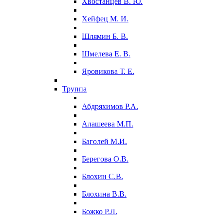
Хвостанцев В. Ю.
Хейфец М. И.
Шлямин Б. В.
Шмелева Е. В.
Яровикова Т. Е.
Труппа
Абдряхимов Р.А.
Алашеева М.П.
Баголей М.И.
Берегова О.В.
Блохин С.В.
Блохина В.В.
Божко Р.Л.