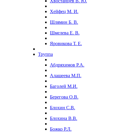
Хвостанцев В. Ю.
Хейфец М. И.
Шлямин Б. В.
Шмелева Е. В.
Яровикова Т. Е.
Труппа
Абдряхимов Р.А.
Алашеева М.П.
Баголей М.И.
Берегова О.В.
Блохин С.В.
Блохина В.В.
Божко Р.Л.