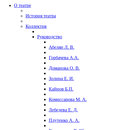
О театре
История театра
Коллектив
Руководство
Абелян Л. В.
Горбачева А.А.
Доманова О. В.
Золина Е. И.
Кайнов Б.П.
Комиссарова М. А.
Лебедева Е. Д.
Плутенко А. А.