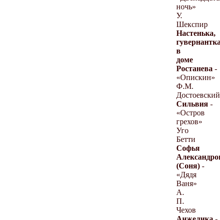
ночь»
У.
Шекспир
Настенька,
гувернантк
в
доме
Ростанева
-
«Опискин»
Ф.М.
Достоевский
Сильвия
-
«Остров
грехов»
Уго
Бетти
Софья
Александро
(Соня)
-
«Дядя
Ваня»
А.
П.
Чехов
Анжелика
-