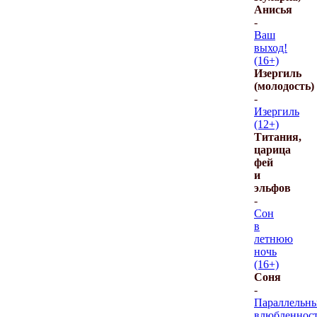
Анисья
-
Ваш
выход!
(16+)
Изергиль
(молодость)
-
Изергиль
(12+)
Титания,
царица
фей
и
эльфов
-
Сон
в
летнюю
ночь
(16+)
Соня
-
Параллельн
влюбленнос