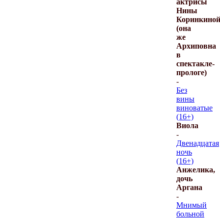
актрисы
Нины
Коринкино
(она
же
Архиповна
в
спектакле-
прологе)
-
Без
вины
виноватые
(16+)
Виола
-
Двенадцатая
ночь
(16+)
Анжелика,
дочь
Аргана
-
Мнимый
больной