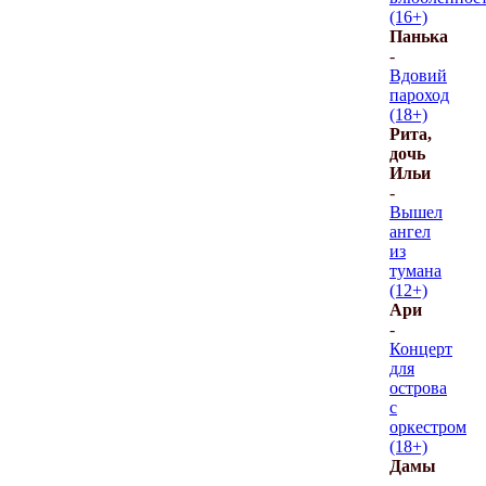
(16+)
Панька
-
Вдовий
пароход
(18+)
Рита,
дочь
Ильи
-
Вышел
ангел
из
тумана
(12+)
Ари
-
Концерт
для
острова
с
оркестром
(18+)
Дамы
-