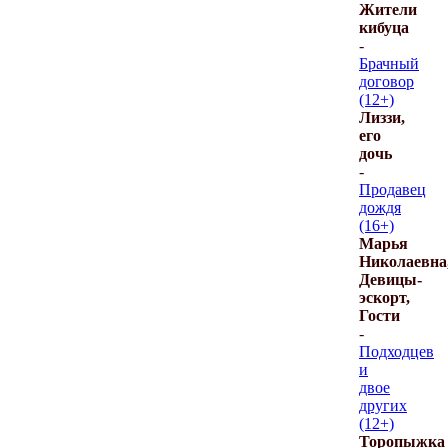
Жители
кибуца
-
Брачный
договор
(12+)
Лиззи,
его
дочь
-
Продавец
дождя
(16+)
Марья
Николаевна
Девицы-
эскорт,
Гости
-
Подходцев
и
двое
других
(12+)
Торопыжка