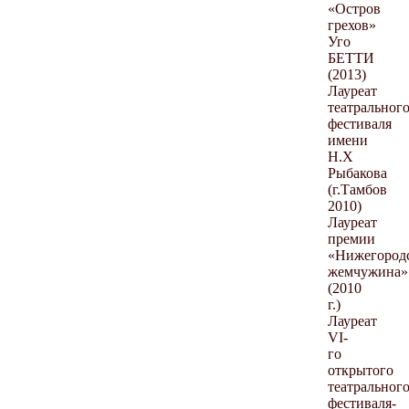
«Остров
грехов»
Уго
БЕТТИ
(2013)
Лауреат
театральног
фестиваля
имени
Н.Х
Рыбакова
(г.Тамбов
2010)
Лауреат
премии
«Нижегород
жемчужина»
(2010
г.)
Лауреат
VI-
го
открытого
театральног
фестиваля-