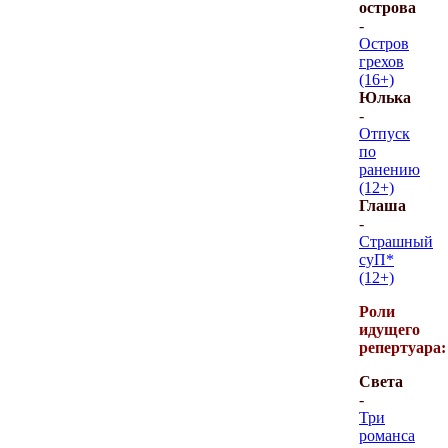
острова
-
Остров
грехов
(16+)
Юлька
-
Отпуск
по
ранению
(12+)
Глаша
-
Страшный
суП*
(12+)
Роли
идущего
репертуара:
Света
-
Три
романса