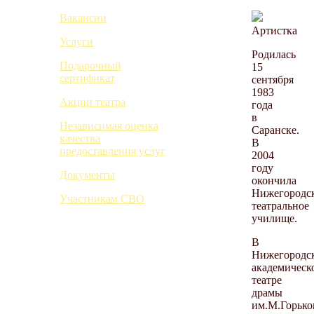
Вакансии
Артистка
Услуги
Родилась
Подарочный
15
сертификат
сентября
1983
Акции театра
года
в
Независимая оценка
Саранске.
качества
В
предоставления услуг
2004
году
Документы
окончила
Нижегородс
Участникам СВО
театральное
училище.
В
Нижегородс
академическ
театре
драмы
им.М.Горько