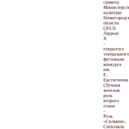
грамота
Министерст
культуры
Нижегородс
области
(2013)
Лауреат
Х
-
открытого
театральног
фестиваля-
конкурса
им.
Е.
Евстигнеева
(Лучшая
женская
роль
второго
плана
-
Роль
«Сильвия».
Спектакль