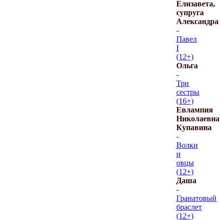
Елизавета,
супруга
Александра
-
Павел
I
(12+)
Ольга
-
Три
сестры
(16+)
Евлампия
Николаевна
Купавина
-
Волки
и
овцы
(12+)
Даша
-
Гранатовый
браслет
(12+)