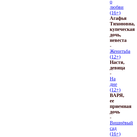
о
любви
(16+)
Агафья
Тихоновна,
купеческая
дочь,
невеста
-
Женитьба
(12+)
Настя,
девица
-
На
дне
(12+)
ВАРЯ,
ее
приемная
дочь
-
Вишнёвый
сад
(16+)