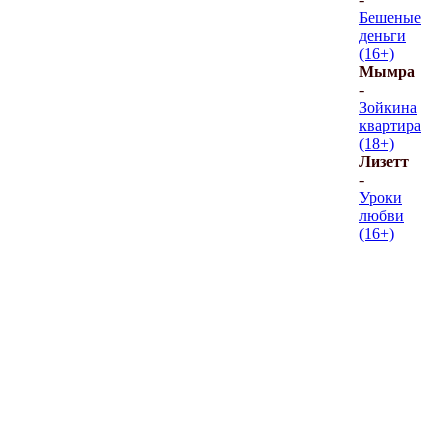
Бешеные
деньги
(16+)
Мымра
-
Зойкина
квартира
(18+)
Лизетт
-
Уроки
любви
(16+)