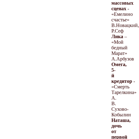
массовых
сценах
-
«Емелино
счастье»
В.Новацкий,
Р.Сеф
Лика
–
«Мой
бедный
Марат»
А.Арбузов
Омега,
5-
й
кредитор
-
«Смерть
Тарелкина»
А.
В.
Сухово-
Кобылин
Наташа,
дочь
от
первой