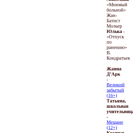
«Мнимый
больной»
Жан-
Батист
Мольер
Юлька
-
«Отпуск
по
ранению»
В.
Кондратьев
Жанна
Д’Арк
-
Великий
забытый
(16+)
Татьяна,
школьная
учительниц
-
Мещане
(12+)
Козачки