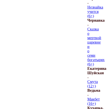
-
Незнайка
учится
(6+)
Чернавка
-
Сказка
о
мертвой
царевне
и
о
семи
богатырях
(6+)
Екатерина
Шуйская
-
Смута
(12+)
Ведьма
-
Макбет
(16+)
Кухарка,