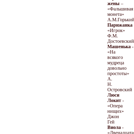
жены
–
«Фальшивая
монета»
А.М.Горьки
Парижанка
«Игрок»
Ф.М.
Достоевский
Машенька
-
«На
всякого
мудреца
довольно
простоты»
А.
Н.
Островский
Люси
Локит
-
«Опера
нищих»
Джон
Гей
Виола
-
«Двенадцата