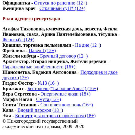
Официантка
-
Отпуск по ранению (12+)
Женщина-врач
-
Страшный суП* (12+)
Роли идущего репертуара:
Агафья Тихоновна, купеческая дочь, невеста, Фекла
Ивановна, сваха, Арина Пантелеймоновна, тётушка
-
Женитьба (12+)
Квашня, торговка пельменями
-
На дне (12+)
Фрейлина
-
Павел I (12+)
Жители кибуца
-
Брачный договор (12+)
Архитектор, Вторая нищенка, Жители деревни
-
Параллельные влюбленности (16+)
Шансонетка, Евдокия Антоновна
-
Подходцев и двое
других (12+)
Глэдис Фостер
-
№13 (16+)
Брижжит
-
Бестолочь ("La bonne Anna") (16+)
Вера Сергеевна
-
Энергичные люди (18+)
Марфа Нагая
-
Смута (12+)
Свита Титании
-
Сон в летнюю ночь (16+)
Капа
-
Вдовий пароход (18+)
Эля
-
Концерт для острова с оркестром (18+)
© Нижегородский государственный
академический театр драмы, 2009–2020