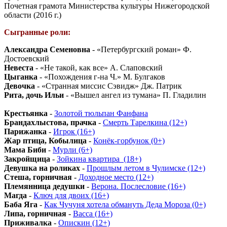
Почетная грамота Министерства культуры Нижегородской
области (2016 г.)
Сыгранные роли:
Александра Семеновна
- «Петербургский роман» Ф.
Достоевский
Невеста
- «Не такой, как все» А. Слаповский
Цыганка
- «Похождения г-на Ч.» М. Булгаков
Девочка
- «Странная миссис Сэвидж» Дж. Патрик
Рита, дочь Ильи
- «Вышел ангел из тумана» П. Гладилин
Крестьянка
-
Золотой тюльпан Фанфана
Брандахлыстова, прачка
-
Смерть Тарелкина (12+)
Парижанка
-
Игрок (16+)
Жар птица, Кобылица
-
Конёк-горбунок (0+)
Мама Биби
-
Мурли (6+)
Закройщица
-
Зойкина квартира_(18+)
Девушка на роликах
-
Прошлым летом в Чулимске (12+)
Стеша, горничная
-
Доходное место (12+)
Племянница дедушки
-
Верона. Послесловие (16+)
Магда
-
Ключ для двоих (16+)
Баба Яга
-
Как Чучуня хотела обмануть Деда Мороза (0+)
Липа, горничная
-
Васса (16+)
Приживалка
-
Опискин (12+)