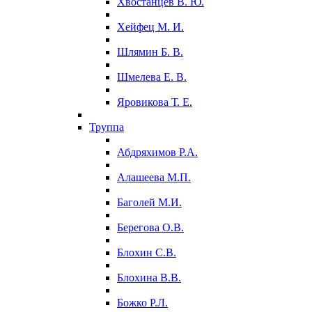
Хвостанцев В. Ю.
Хейфец М. И.
Шлямин Б. В.
Шмелева Е. В.
Яровикова Т. Е.
Труппа
Абдряхимов Р.А.
Алашеева М.П.
Баголей М.И.
Берегова О.В.
Блохин С.В.
Блохина В.В.
Божко Р.Л.