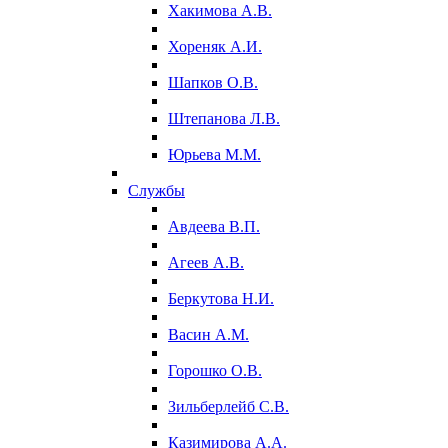
Хакимова А.В.
Хореняк А.И.
Шапков О.В.
Штепанова Л.В.
Юрьева М.М.
Службы
Авдеева В.П.
Агеев А.В.
Беркутова Н.И.
Васин А.М.
Горошко О.В.
Зильберлейб С.В.
Казимирова А.А.