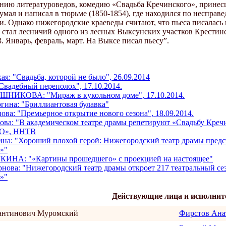
нию литературоведов, комедию «Свадьба Кречинского», принесш
умал и написал в тюрьме (1850-1854), где находился по неспра
. Однако нижегородские краеведы считают, что пьеса писалась 
 стал лесничий одного из лесных Выксунских участков Крестинск
3. Январь, февраль, март. На Выксе писал пьесу”.
я: "Свадьба, которой не было", 26.09.2014
Свадебный переполох", 17.10.2014.
ШНИКОВА: "Мираж в кукольном доме", 17.10.2014.
гина: "Бриллиантовая булавка"
ва: "Премьерное открытие нового сезона", 18.09.2014.
ова: "В академическом театре драмы репетируют «Свадьбу Кре
О», ННТВ
на: "Хороший плохой герой: Нижегородский театр драмы предс
»"
КИНА: "«Картины прошедшего» с проекцией на настоящее"
рнова: "Нижегородский театр драмы откроет 217 театральный с
»"
Действующие лица и исполнит
антинович Муромский
Фирстов Ана