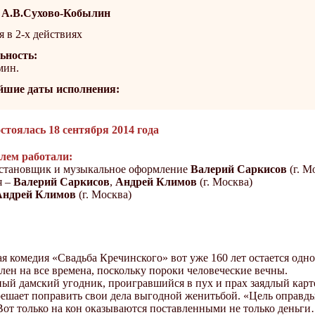
 А.В.Сухово-Кобылин
 в 2-х действиях
ьность:
 мин.
шие даты исполнения:
стоялась 18 сентября 2014 года
лем работали:
становщик и музыкальное оформление
Валерий Саркисов
(г. М
я –
Валерий Саркисов
,
Андрей Климов
(г. Москва)
Андрей Климов
(г. Москва)
я комедия «Свадьба Кречинского» вот уже 160 лет остается одно
лен на все времена, поскольку пороки человеческие вечны.
ый дамский угодник, проигравшийся в пух и прах заядлый карт
ешает поправить свои дела выгодной женитьбой. «Цель оправдыва
 Вот только на кон оказываются поставленными не только деньг