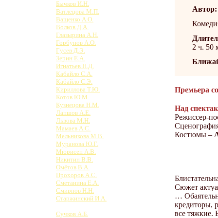
Бычков И.Н.
Автор:
Ватлецова М.П.
Ващенко А.О.
Комедия
Волков Д.А.
Глазырина А.Н.
Длител
Горбунов А.О.
2 ч. 50
Гусев Д.Э.
Зерин Е.А.
Ближай
Игнатьев Н.Д.
Кабайло С.А.
Кабайло С.Э.
Премьера со
Кириллова Т.Ю.
Котов Ю.М.
Кузнецова Н.М.
Над спектак
Лапшов А.Е.
Режиссер-по
Львова М.Н.
Сценографи
Мамаев А.С.
Костюмы –
Мельникова М.В.
Муранова Ю.Г.
Мюрисеп А.В.
Никитин В.В.
Омётов В.А.
Прохоров А.С.
Блистательна
Сметанина Е.А.
Сюжет актуа
Смирнов Н.Н.
… Обаятельн
Старжинский И.А.
кредиторы, р
Суродейкина Е.А.
все тяжкие.
Сучков А.Б.