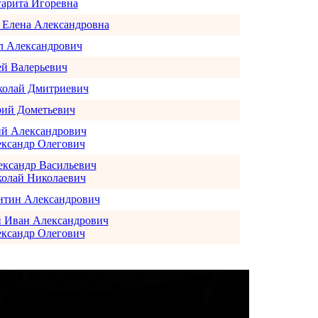
гарита Игоревна
 Елена Александровна
л Александрович
ей Валерьевич
колай Дмитриевич
ий Дометьевич
ий Александрович
ександр Олегович
ксандр Васильевич
олай Николаевич
нтин Александрович
 Иван Александрович
ександр Олегович