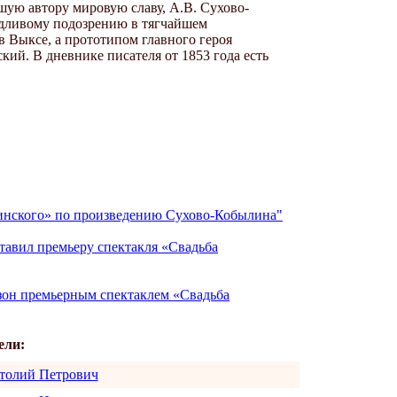
ую автору мировую славу, А.В. Сухово-
ведливому подозрению в тягчайшем
в Выксе, а прототипом главного героя
ий. В дневнике писателя от 1853 года есть
чинского» по произведению Сухово-Кобылина"
тавил премьеру спектакля «Свадьба
езон премьерным спектаклем «Свадьба
ели:
толий Петрович