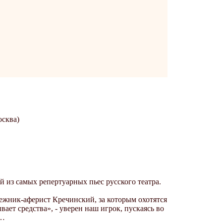
осква)
й из самых репертуарных пьес русского театра.
ежник-аферист Кречинский, за которым охотятся
ет средства», - уверен наш игрок, пускаясь во
и…