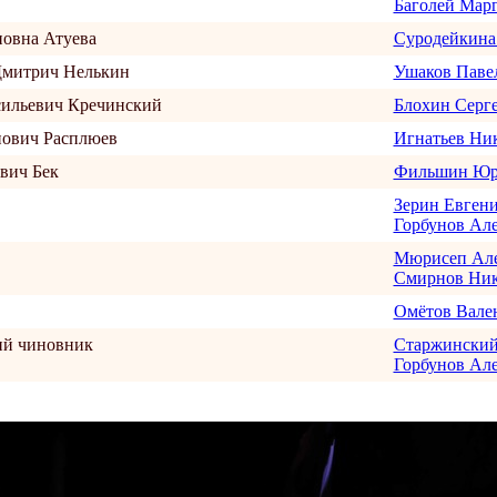
Баголей Мар
овна Атуева
Суродейкина
Дмитрич Нелькин
Ушаков Паве
ильевич Кречинский
Блохин Серг
ович Расплюев
Игнатьев Ни
вич Бек
Фильшин Юр
Зерин Евген
Горбунов Ал
Мюрисеп Але
Смирнов Ник
Омётов Вале
ий чиновник
Старжинский
Горбунов Ал