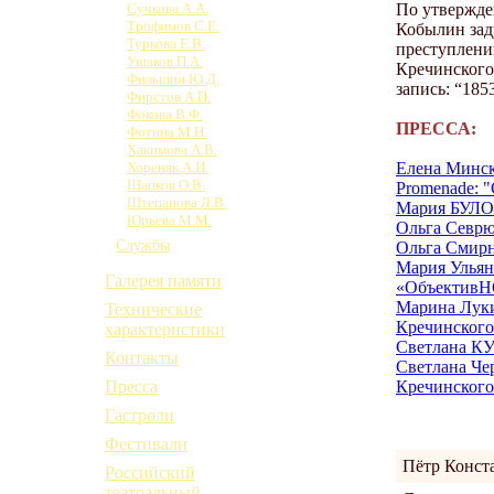
По утвержде
Сучкова А.А.
Трофимов С.Е.
Кобылин зад
Туркова Е.В.
преступлении
Ушаков П.А.
Кречинского
Фильшин Ю.Д.
запись: “185
Фирстов А.П.
Фокова В.Ф.
ПРЕССА:
Фотина М.Н.
Хакимова А.В.
Елена Минска
Хореняк А.И.
Шапков О.В.
Promenade: "
Штепанова Л.В.
Мария БУЛО
Юрьева М.М.
Ольга Севрю
Службы
Ольга Смирно
Мария Ульян
Галерея памяти
«ОбъективН
Марина Луки
Технические
Кречинского
характеристики
Светлана КУ
Контакты
Светлана Че
Кречинского
Пресса
Гастроли
Фестивали
Пётр Конст
Российский
театральный