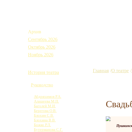
Афиша
Архив
Сентябрь 2026
Октябрь 2026
Ноябрь 2026
О театре
Главная
О театре
История театра
Коллектив
Руководство
Труппа
Абдряхимов Р.А.
Свадь
Алашеева М.П.
Баголей М.И.
Берегова О.В.
Блохин С.В.
Блохина В.В.
Божко Р.Л.
Пушкинск
Бутерманова С.Г.