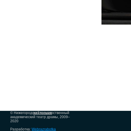
© Нижегородский государственный
на главную
академический театр драмы, 2009–
2020
Разработка:
Webrazrabotka