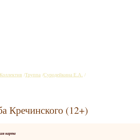
Коллектив
Труппа
Суродейкина Е.А.
Свадьба Кречинского (
ба Кречинского (12+)
ая карта