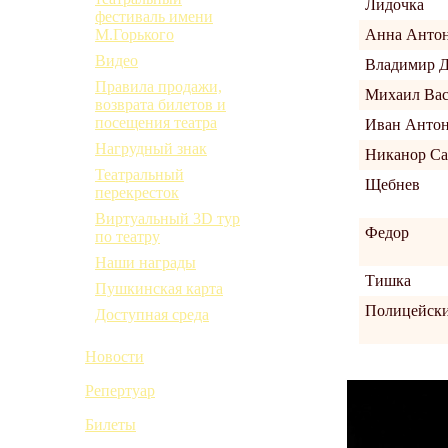
Лидочка
фестиваль имени
Анна Антон
М.Горького
Видео
Владимир 
Правила продажи,
Михаил Вас
возврата билетов и
посещения театра
Иван Антон
Нагрудный знак
Никанор Са
Театральный
Щебнев
перекресток
Виртуальный 3D тур
Федор
по театру
Наши награды
Тишка
Пушкинская карта
Полицейск
Доступная среда
Новости
Репертуар
Билеты