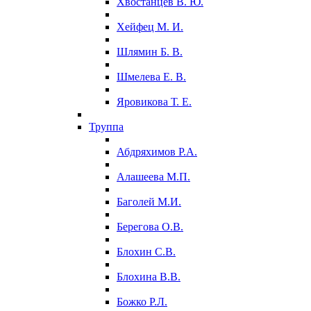
Хвостанцев В. Ю.
Хейфец М. И.
Шлямин Б. В.
Шмелева Е. В.
Яровикова Т. Е.
Труппа
Абдряхимов Р.А.
Алашеева М.П.
Баголей М.И.
Берегова О.В.
Блохин С.В.
Блохина В.В.
Божко Р.Л.