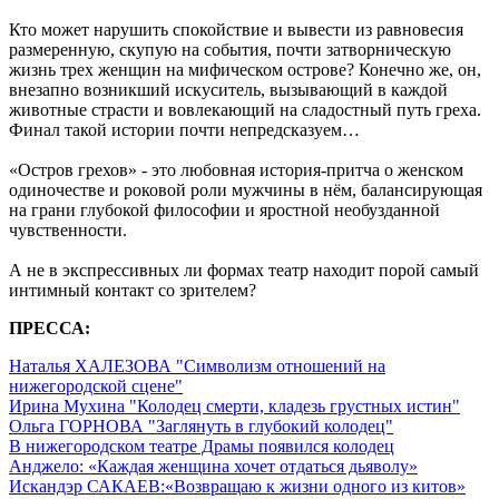
Кто может нарушить спокойствие и вывести из равновесия
размеренную, скупую на события, почти затворническую
жизнь трех женщин на мифическом острове? Конечно же, он,
внезапно возникший искуситель, вызывающий в каждой
животные страсти и вовлекающий на сладостный путь греха.
Финал такой истории почти непредсказуем…
«Остров грехов» - это любовная история-притча о женском
одиночестве и роковой роли мужчины в нём, балансирующая
на грани глубокой философии и яростной необузданной
чувственности.
А не в экспрессивных ли формах театр находит порой самый
интимный контакт со зрителем?
ПРЕССА:
Наталья ХАЛЕЗОВА "Символизм отношений на
нижегородской сцене"
Ирина Мухина "Колодец смерти, кладезь грустных истин"
Ольга ГОРНОВА "Заглянуть в глубокий колодец"
В нижегородском театре Драмы появился колодец
Анджело: «Каждая женщина хочет отдаться дьяволу»
Искандэр САКАЕВ:«Возвращаю к жизни одного из китов»