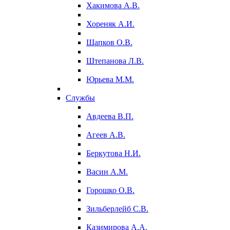
Хакимова А.В.
Хореняк А.И.
Шапков О.В.
Штепанова Л.В.
Юрьева М.М.
Службы
Авдеева В.П.
Агеев А.В.
Беркутова Н.И.
Васин А.М.
Горошко О.В.
Зильберлейб С.В.
Казимирова А.А.