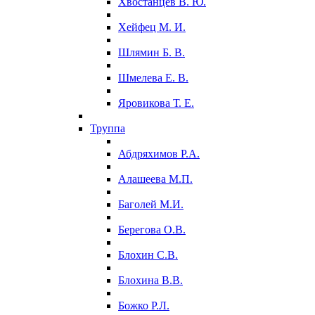
Хвостанцев В. Ю.
Хейфец М. И.
Шлямин Б. В.
Шмелева Е. В.
Яровикова Т. Е.
Труппа
Абдряхимов Р.А.
Алашеева М.П.
Баголей М.И.
Берегова О.В.
Блохин С.В.
Блохина В.В.
Божко Р.Л.