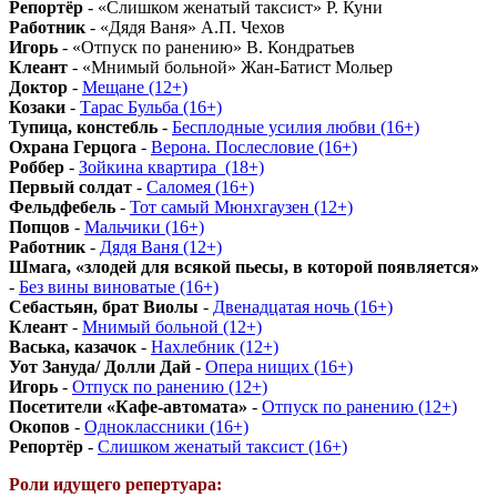
Репортёр
- «Слишком женатый таксист» Р. Куни
Работник
- «Дядя Ваня» А.П. Чехов
Игорь
- «Отпуск по ранению» В. Кондратьев
Клеант
- «Мнимый больной» Жан-Батист Мольер
Доктор
-
Мещане (12+)
Козаки
-
Тарас Бульба (16+)
Тупица, констебль
-
Бесплодные усилия любви (16+)
Охрана Герцога
-
Верона. Послесловие (16+)
Роббер
-
Зойкина квартира_(18+)
Первый солдат
-
Саломея (16+)
Фельдфебель
-
Тот самый Мюнхгаузен (12+)
Попцов
-
Мальчики (16+)
Работник
-
Дядя Ваня (12+)
Шмага, «злодей для всякой пьесы, в которой появляется»
-
Без вины виноватые (16+)
Себастьян, брат Виолы
-
Двенадцатая ночь (16+)
Клеант
-
Мнимый больной (12+)
Васька, казачок
-
Нахлебник (12+)
Уот Зануда/ Долли Дай
-
Опера нищих (16+)
Игорь
-
Отпуск по ранению (12+)
Посетители «Кафе-автомата»
-
Отпуск по ранению (12+)
Окопов
-
Одноклассники (16+)
Репортёр
-
Слишком женатый таксист (16+)
Роли идущего репертуара: