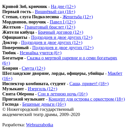
Кривой Зоб, крючник
-
На дне (12+)
Первый гость
-
Вишнёвый сад (16+)
Степан, слуга Подколесина
-
Женитьба (12+)
Мордвинов, поручик
-
Павел I (12+)
Желтков
-
Гранатовый браслет (12+)
Жители кибуца
-
Брачный договор (12+)
Официанты
-
Подходцев и двое других (12+)
Доктор
-
Подходцев и двое других (12+)
Поверенный
-
Подходцев и двое других (12+)
Тюбик
-
Незнайка учится (6+)
Богатыри
-
Сказка о мертвой царевне и о семи богатырях
(6+)
Боярин
-
Смута (12+)
Шотландские дворяне, лорды, офицеры, убийцы
-
Макбет
(16+)
Инспектор комбината, студент
-
Саша, привет! (18+)
Музыкант
-
Изергиль (12+)
Свита Оберона
-
Сон в летнюю ночь (16+)
Приезжий музыкант
-
Концерт для острова с оркестром (18+)
Господа
-
Бешеные деньги (16+)
© Нижегородский государственный
академический театр драмы, 2009–2020
Разработка:
Webrazrabotka