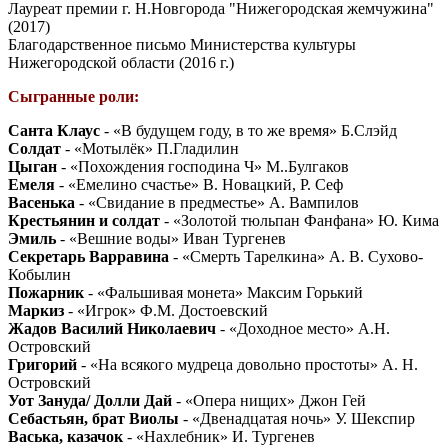
Лауреат премии г. Н.Новгорода "Нижегородская жемчужина"
(2017)
Благодарственное письмо Министерства культуры
Нижегородской области (2016 г.)
Сыгранные роли:
Санта Клаус
- «В будущем году, в то же время» Б.Слэйд
Солдат
- «Мотылёк» П.Гладилин
Цыган
- «Похождения господина Ч» М..Булгаков
Емеля
- «Емелино счастье» В. Новацкий, Р. Сеф
Васенька
- «Свидание в предместье» А. Вампилов
Крестьянин и солдат
- «Золотой тюльпан Фанфана» Ю. Кима
Эмиль
- «Вешние воды» Иван Тургенев
Секретарь Варравина
- «Смерть Тарелкина» А. В. Сухово-
Кобылин
Пожарник
- «Фальшивая монета» Максим Горький
Маркиз
- «Игрок» Ф.М. Достоевский
Жадов Василий Николаевич
- «Доходное место» А.Н.
Островский
Григорий
- «На всякого мудреца довольно простоты» А. Н.
Островский
Уот Зануда/ Долли Дай
- «Опера нищих» Джон Гей
Себастьян, брат Виолы
- «Двенадцатая ночь» У. Шекспир
Васька, казачок
- «Нахлебник» И. Тургенев