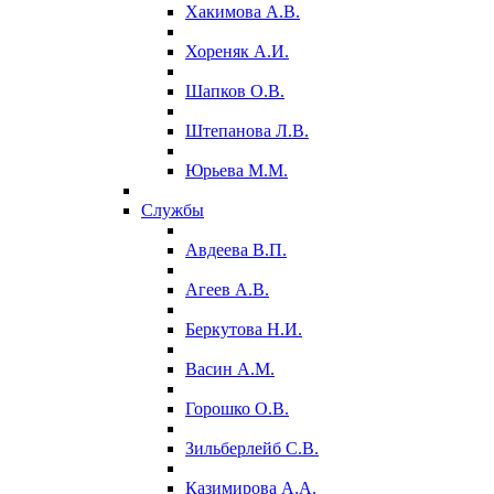
Хакимова А.В.
Хореняк А.И.
Шапков О.В.
Штепанова Л.В.
Юрьева М.М.
Службы
Авдеева В.П.
Агеев А.В.
Беркутова Н.И.
Васин А.М.
Горошко О.В.
Зильберлейб С.В.
Казимирова А.А.