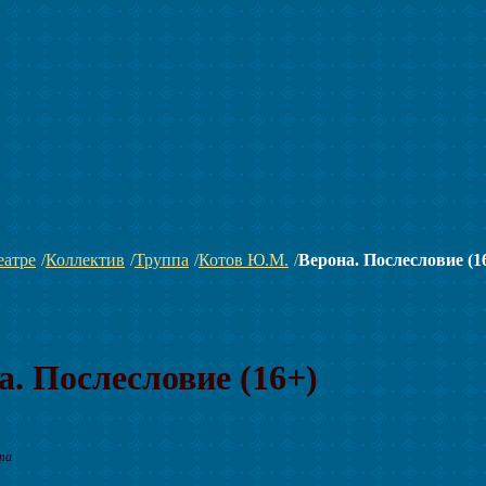
еатре
Коллектив
Труппа
Котов Ю.М.
Верона. Послесловие (1
а. Послесловие (16+)
та