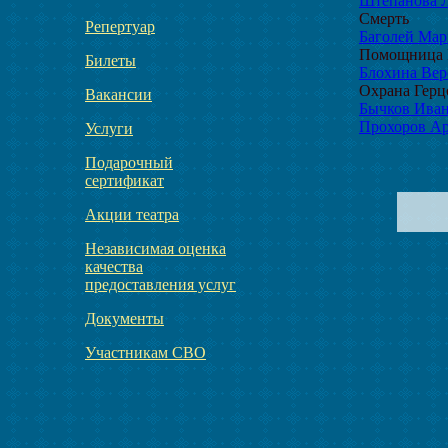
Штепанова 
Смерть
Репертуар
Баголей Мар
Помощница 
Билеты
Блохина Вер
Охрана Герц
Вакансии
Бычков Иван
Прохоров Ар
Услуги
Подарочный
сертификат
Акции театра
Независимая оценка
качества
предоставления услуг
Документы
Участникам СВО