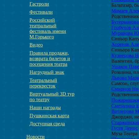
Гастроли
Бальтазар, 
Мамаев Алек
Фестивали
Родственни
Российский
Бутерманова
театральный
Горбунов Ал
фестиваль имени
Муранова Ю
М.Горького
Синьор Капу
Хореняк Але
Видео
Синьора Кап
Правила продажи,
Кузнецова Н
возврата билетов и
Валентин, б
посещения театра
Ушаков Паве
Розалина, п
Нагрудный знак
Львова Мари
Театральный
Самсон, слу
перекресток
Смирнов Ни
Виртуальный 3D тур
Родственник
по театру
Пожарницки
Сметанина Е
Наши награды
Ватлецова М
Пушкинская карта
Джорджи, н
Старжински
Доступная среда
Гусев Денис
Муза Театра
Новости