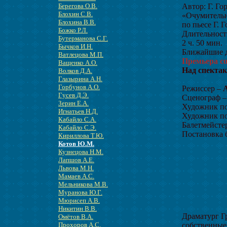
Автор: Г. Го
Берегова О.В.
Блохин С.В.
«Очумительн
Блохина В.В.
по пьесе Г. 
Божко Р.Л.
Длительност
Бутерманова С.Г.
2 ч. 50 мин.
Бычков И.Н.
Ближайшие д
Ватлецова М.П.
Премьера со
Ващенко А.О.
Над спектак
Волков Д.А.
Глазырина А.Н.
Горбунов А.О.
Режиссер –
А
Гусев Д.Э.
Сценограф –
Зерин Е.А.
Художник п
Игнатьев Н.Д.
Художник по
Кабайло С.А.
Балетмейсте
Кабайло С.Э.
Постановка 
Кириллова Т.Ю.
Котов Ю.М.
Кузнецова Н.М.
Лапшов А.Е.
Львова М.Н.
Мамаев А.С.
Мельникова М.В.
Муранова Ю.Г.
Мюрисеп А.В.
Никитин В.В.
Драматург Гр
Омётов В.А.
собственные
Прохоров А.С.