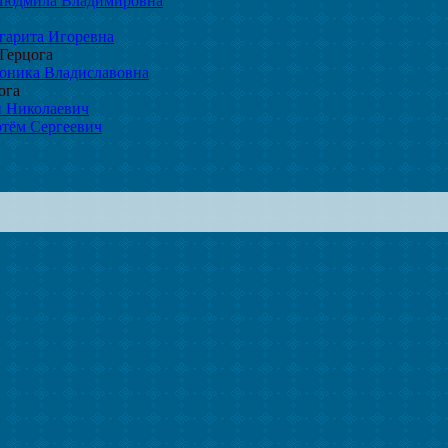
Людмила Владимировна
гарита Игоревна
Герцога
оника Владиславовна
ога
 Николаевич
тём Сергеевич