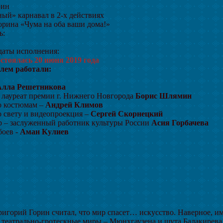
рин
ый» карнавал в 2-х действиях
Горина «Чума на оба ваши дома!»
ь:
аты исполнения:
стоялась 20 июня 2019 года
лем работали:
лла Решетникова
 лауреат премии г. Нижнего Новгорода
Борис Шлямин
о костюмам –
Андрей Климов
 свету и видеопроекция –
Сергей Скорнецкий
р – заслуженный работник культуры России
Асия Горбачева
боев -
Аман Кулиев
игорий Горин считал, что мир спасет… искусство. Наверное, име
 театрально-гротескные миры – Мюнхгаузена и шута Балакирев