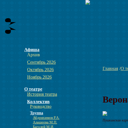
Афиша
Архив
Сентябрь 2026
Главная
О т
Октябрь 2026
Ноябрь 2026
О театре
История театра
Верон
Коллектив
Руководство
Труппа
Абдряхимов Р.А.
Пушкинская кар
Алашеева М.П.
Баголей М.И.