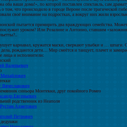
на оба ваши дома!», по которой поставлен спектакль, сам драмат
 о том, что происходило в городе Вероне после трагической гиб
овали своё внимание на подростках, а вокруг них жили взросл
онский пытается примирить два враждующих семейства. Может 
 послужит уроком? Или Розалине и Антонио, ставшим «заложни
льетты?..
бушует карнавал, кружатся маски, сверкают улыбки и … шпаги. С
дела, рождаются дети… Мир смеётся и танцует, плачет и замирае
 лица и исполнители:
нский
ей Валерьевич
о
 Михайлович
текки
 Вячеславович
лемянник синьора Монтекки, друг покойного Ромео
сандр Евгеньевич
льний родственник из Неаполя
Рустам Ахметович
атолий Петрович
 дедушки
лёна Николаевна