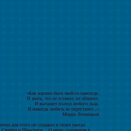
«Как хорошо быть чьей-то навсегда.
И знать, что не оставит, не обманет.
И вытащит из-под любого льда.
И никогда любить не перестанет...»
Мирра Лохвицкая
нно для этого он создавал в своих пьесах
а, Свифта и Шекспира… О мире, созданном в