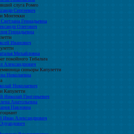
бывший слуга Ромео
сандр Сергеевич
ки Монтекки
 Светлана Геннадьевна
ександр Олегович
лия Геннадьевна
летти
ксей Иванович
улетти
аталья Михайловна
рат покойного Тибальта
л Александрович
лемянница синьоры Капулетти
на Николаевна
га
колай Николаевич
и Капулетти
й Николай Григорьевич
лена Анатольевна
ария Павловна
егоциант
й Иван Александрович
 Эдуардович