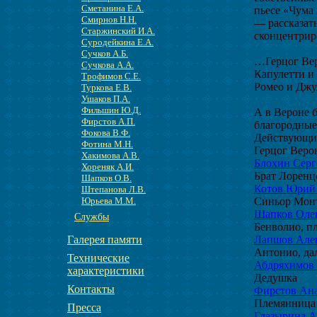
Сметанина Е.А.
пьесе «Чума 
Смирнов Н.Н.
— рассказать
Старжинский И.А.
сконцентрир
Суродейкина Е.А.
Сучков А.Б.
…Герцог Вер
Сучкова А.А.
Капулетти и
Трофимов С.Е.
Ромео и Джу
Туркова Е.В.
Ушаков П.А.
Фильшин Ю.Д.
А в Вероне 
Фирстов А.П.
благородные 
Фокова В.Ф.
Действующие
Фотина М.Н.
Герцог Веро
Хакимова А.В.
Блохин Серг
Хореняк А.И.
Брат Лоренц
Шапков О.В.
Котов Юрий
Штепанова Л.В.
Синьор Мон
Юрьева М.М.
Шапков Олег
Службы
Бенволио, п
Лапшов Алек
Галерея памяти
Антонио, да
Технические
Абдряхимов 
характеристики
Дедушка
Контакты
Фирстов Ан
Племянница
Пресса
Глазырина А