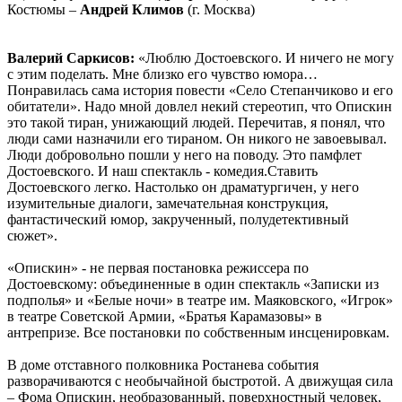
Костюмы –
Андрей Климов
(г. Москва)
Валерий Саркисов:
«Люблю Достоевского. И ничего не могу
с этим поделать. Мне близко его чувство юмора…
Понравилась сама история повести «Село Степанчиково и его
обитатели». Надо мной довлел некий стереотип, что Опискин
это такой тиран, унижающий людей. Перечитав, я понял, что
люди сами назначили его тираном. Он никого не завоевывал.
Люди добровольно пошли у него на поводу. Это памфлет
Достоевского. И наш спектакль - комедия.Ставить
Достоевского легко. Настолько он драматургичен, у него
изумительные диалоги, замечательная конструкция,
фантастический юмор, закрученный, полудетективный
сюжет».
«Опискин» - не первая постановка режиссера по
Достоевскому: объединенные в один спектакль «Записки из
подполья» и «Белые ночи» в театре им. Маяковского, «Игрок»
в театре Советской Армии, «Братья Карамазовы» в
антрепризе. Все постановки по собственным инсценировкам.
В доме отставного полковника Ростанева события
разворачиваются с необычайной быстротой. А движущая сила
– Фома Опискин, необразованный, поверхностный человек,