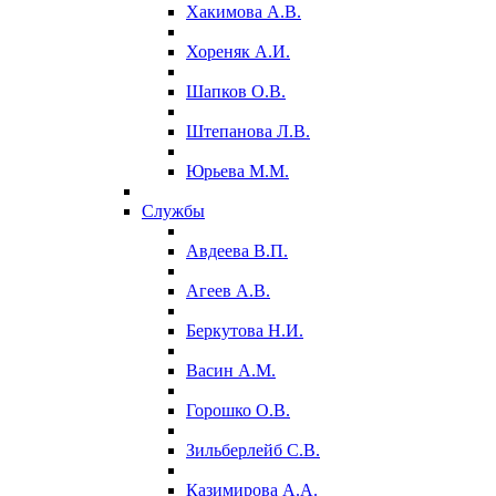
Хакимова А.В.
Хореняк А.И.
Шапков О.В.
Штепанова Л.В.
Юрьева М.М.
Службы
Авдеева В.П.
Агеев А.В.
Беркутова Н.И.
Васин А.М.
Горошко О.В.
Зильберлейб С.В.
Казимирова А.А.