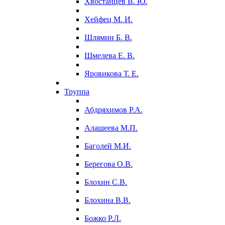
Хвостанцев В. Ю.
Хейфец М. И.
Шлямин Б. В.
Шмелева Е. В.
Яровикова Т. Е.
Труппа
Абдряхимов Р.А.
Алашеева М.П.
Баголей М.И.
Берегова О.В.
Блохин С.В.
Блохина В.В.
Божко Р.Л.