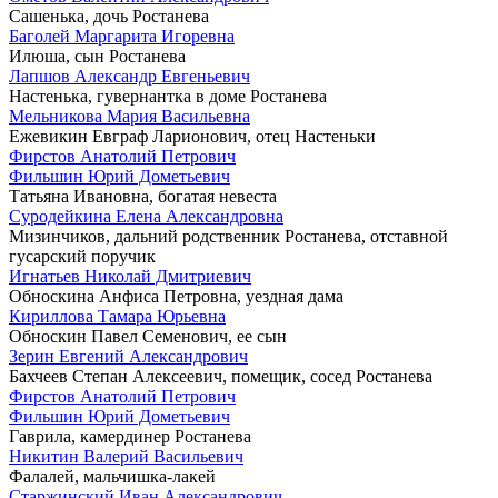
Сашенька, дочь Ростанева
Баголей Маргарита Игоревна
Илюша, сын Ростанева
Лапшов Александр Евгеньевич
Настенька, гувернантка в доме Ростанева
Мельникова Мария Васильевна
Ежевикин Евграф Ларионович, отец Настеньки
Фирстов Анатолий Петрович
Фильшин Юрий Дометьевич
Татьяна Ивановна, богатая невеста
Суродейкина Елена Александровна
Мизинчиков, дальний родственник Ростанева, отставной
гусарский поручик
Игнатьев Николай Дмитриевич
Обноскина Анфиса Петровна, уездная дама
Кириллова Тамара Юрьевна
Обноскин Павел Семенович, ее сын
Зерин Евгений Александрович
Бахчеев Степан Алексеевич, помещик, сосед Ростанева
Фирстов Анатолий Петрович
Фильшин Юрий Дометьевич
Гаврила, камердинер Ростанева
Никитин Валерий Васильевич
Фалалей, мальчишка-лакей
Старжинский Иван Александрович