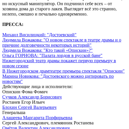
но искусный манипулятор. Он подчинил себе всех – от
хозяина дома до старого лакея. Выглядит всё это странно,
нелепо, смешно и печально одновременно.
ПРЕССА:
Михаил Висилицкий: "Достоевский"
Людмила Вожакова: "О новом спектакле в театре драмы и о
причине долговечности некоторых историй"
Людмила Вожакова: "Кто такой «Опискин»?"
Ольга ГОРНОВА: "Палата лордов в русской бане"
Нижегородский театр драмы покажет первую премьеру в
новом сезоне
В Нижегородском драмтеатре премьера спектакля "Опискин"
Марина Новикова: "Достоевского можно цитировать по
новостям"
Действующие лица и исполнители:
Опискин Фома Фомич
Сучков Александр Борисович
Ростанев Егор Ильич
Блохин Сергей Валерьевич
Генеральша
Алашеева Маргарита Порфирьевна
Сергей Александрович, племянник Ростанева
Омётов Валентин Александрович