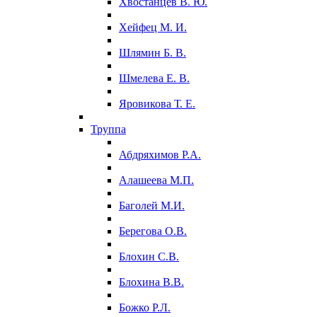
Хвостанцев В. Ю.
Хейфец М. И.
Шлямин Б. В.
Шмелева Е. В.
Яровикова Т. Е.
Труппа
Абдряхимов Р.А.
Алашеева М.П.
Баголей М.И.
Берегова О.В.
Блохин С.В.
Блохина В.В.
Божко Р.Л.