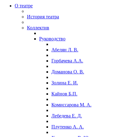
О театре
История театра
Коллектив
Руководство
Абелян Л. В.
Горбачева А.А.
Доманова О. В.
Золина Е. И.
Кайнов Б.П.
Комиссарова М. А.
Лебедева Е. Д.
Плутенко А. А.