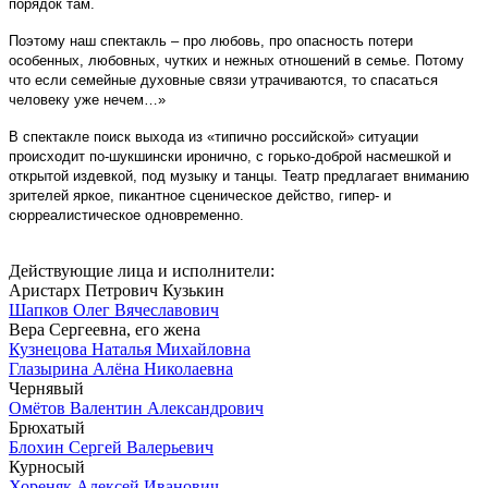
порядок там.
Поэтому наш спектакль – про любовь, про опасность потери
особенных, любовных, чутких и нежных отношений в семье. Потому
что если семейные духовные связи утрачиваются, то спасаться
человеку уже нечем…»
В спектакле поиск выхода из «типично российской» ситуации
происходит по-шукшински иронично, с горько-доброй насмешкой и
открытой издевкой, под музыку и танцы. Театр предлагает вниманию
зрителей яркое, пикантное сценическое действо, гипер- и
сюрреалистическое одновременно.
Действующие лица и исполнители:
Аристарх Петрович Кузькин
Шапков Олег Вячеславович
Вера Сергеевна, его жена
Кузнецова Наталья Михайловна
Глазырина Алёна Николаевна
Чернявый
Омётов Валентин Александрович
Брюхатый
Блохин Сергей Валерьевич
Курносый
Хореняк Алексей Иванович