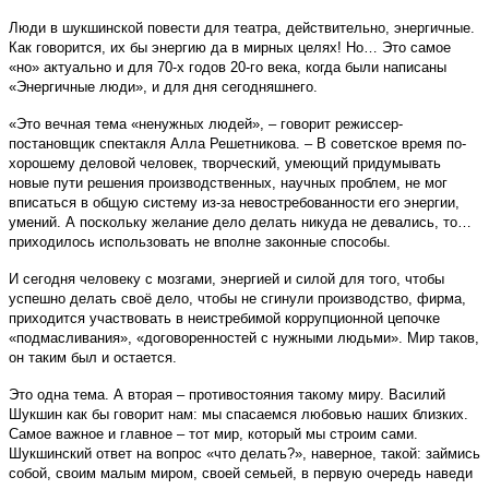
Люди в шукшинской повести для театра, действительно, энергичные.
Как говорится, их бы энергию да в мирных целях! Но… Это самое
«но» актуально и для 70-х годов 20-го века, когда были написаны
«Энергичные люди», и для дня сегодняшнего.
«Это вечная тема «ненужных людей», – говорит режиссер-
постановщик спектакля Алла Решетникова. – В советское время по-
хорошему деловой человек, творческий, умеющий придумывать
новые пути решения производственных, научных проблем, не мог
вписаться в общую систему из-за невостребованности его энергии,
умений. А поскольку желание дело делать никуда не девались, то…
приходилось использовать не вполне законные способы.
И сегодня человеку с мозгами, энергией и силой для того, чтобы
успешно делать своё дело, чтобы не сгинули производство, фирма,
приходится участвовать в неистребимой коррупционной цепочке
«подмасливания», «договоренностей с нужными людьми». Мир таков,
он таким был и остается.
Это одна тема. А вторая – противостояния такому миру. Василий
Шукшин как бы говорит нам: мы спасаемся любовью наших близких.
Самое важное и главное – тот мир, который мы строим сами.
Шукшинский ответ на вопрос «что делать?», наверное, такой: займись
собой, своим малым миром, своей семьей, в первую очередь наведи