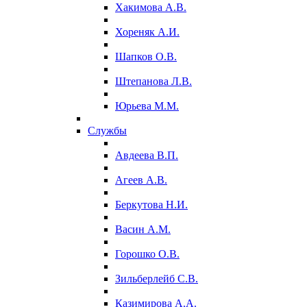
Хакимова А.В.
Хореняк А.И.
Шапков О.В.
Штепанова Л.В.
Юрьева М.М.
Службы
Авдеева В.П.
Агеев А.В.
Беркутова Н.И.
Васин А.М.
Горошко О.В.
Зильберлейб С.В.
Казимирова А.А.