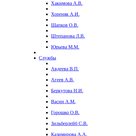
Хакимова А.В.
Хореняк А.И.
Шапков О.В.
Штепанова Л.В.
Юрьева М.М.
Службы
Авдеева В.П.
Агеев А.В.
Беркутова Н.И.
Васин А.М.
Горошко О.В.
Зильберлейб С.В.
Казимирова А.А.