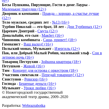
(6+)
Бесы Пушкина, Пирующие, Гости в доме Лауры
-
Маленькие трагедии (12+)
Дворник и компания
-
Правда – хорошо, а счастье лучше
(12+)
Тело мужское, средних лет
-
№13 (16+)
Турбин Николай — его брат, 18 лет
-
Дни Турбиных (12+)
Царевич Дмитрий
-
Смута (12+)
Дональбайн, его сын
-
Макбет (16+)
Чиновник комбината
-
Саша, привет! (18+)
Гимназист
-
Ваш выход! (16+)
Польский монах, Музыкант
-
Изергиль (12+)
Пак, или Добрый Малый Робин, маленький эльф
-
Сон в
летнюю ночь (16+)
Товарищ Пеструхин
-
Зойкина квартира (18+)
Петушков
-
Живой (16+)
Тим
-
Концерт для острова с оркестром (18+)
Участник спектакля
-
Передай товарищу! (12+)
Свистунов
-
Ревизор (16+)
Господа
-
Бешеные деньги (16+)
Музыкант
-
Уроки любви (16+)
© Нижегородский государственный
академический театр драмы, 2009–2020
Разработка:
Webrazrabotka