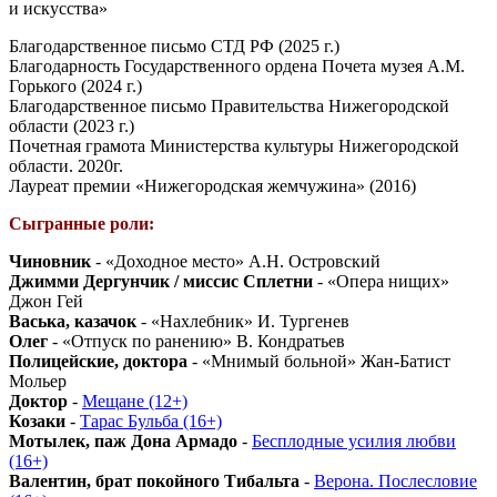
и искусства»
Благодарственное письмо СТД РФ (2025 г.)
Благодарность Государственного ордена Почета музея А.М.
Горького (2024 г.)
Благодарственное письмо Правительства Нижегородской
области (2023 г.)
Почетная грамота Министерства культуры Нижегородской
области. 2020г.
Лауреат премии «Нижегородская жемчужина» (2016)
Сыгранные роли:
Чиновник
- «Доходное место» А.Н. Островский
Джимми Дергунчик / миссис Сплетни
- «Опера нищих»
Джон Гей
Васька, казачок
- «Нахлебник» И. Тургенев
Олег
- «Отпуск по ранению» В. Кондратьев
Полицейские, доктора
- «Мнимый больной» Жан-Батист
Мольер
Доктор
-
Мещане (12+)
Козаки
-
Тарас Бульба (16+)
Мотылек, паж Дона Армадо
-
Бесплодные усилия любви
(16+)
Валентин, брат покойного Тибальта
-
Верона. Послесловие