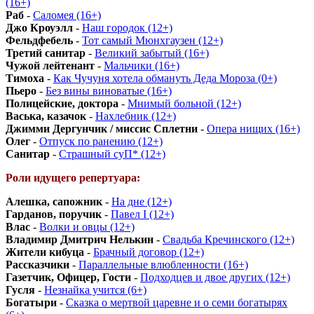
(16+)
Раб
-
Саломея (16+)
Джо Кроуэлл
-
Наш городок (12+)
Фельдфебель
-
Тот самый Мюнхгаузен (12+)
Третий санитар
-
Великий забытый (16+)
Чужой лейтенант
-
Мальчики (16+)
Тимоха
-
Как Чучуня хотела обмануть Деда Мороза (0+)
Пьеро
-
Без вины виноватые (16+)
Полицейские, доктора
-
Мнимый больной (12+)
Васька, казачок
-
Нахлебник (12+)
Джимми Дергунчик / миссис Сплетни
-
Опера нищих (16+)
Олег
-
Отпуск по ранению (12+)
Санитар
-
Страшный суП* (12+)
Роли идущего репертуара:
Алешка, сапожник
-
На дне (12+)
Гарданов, поручик
-
Павел I (12+)
Влас
-
Волки и овцы (12+)
Владимир Дмитрич Нелькин
-
Свадьба Кречинского (12+)
Жители кибуца
-
Брачный договор (12+)
Рассказчики
-
Параллельные влюбленности (16+)
Газетчик, Офицер, Гости
-
Подходцев и двое других (12+)
Гусля
-
Незнайка учится (6+)
Богатыри
-
Сказка о мертвой царевне и о семи богатырях