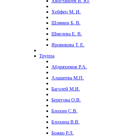
Хвостанцев В. Ю.
Хейфец М. И.
Шлямин Б. В.
Шмелева Е. В.
Яровикова Т. Е.
Труппа
Абдряхимов Р.А.
Алашеева М.П.
Баголей М.И.
Берегова О.В.
Блохин С.В.
Блохина В.В.
Божко Р.Л.