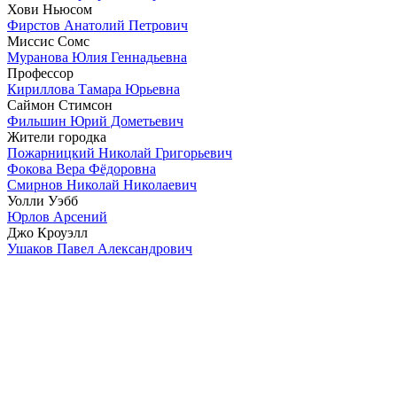
Хови Ньюсом
Фирстов Анатолий Петрович
Миссис Сомс
Муранова Юлия Геннадьевна
Профессор
Кириллова Тамара Юрьевна
Саймон Стимсон
Фильшин Юрий Дометьевич
Жители городка
Пожарницкий Николай Григорьевич
Фокова Вера Фёдоровна
Смирнов Николай Николаевич
Уолли Уэбб
Юрлов Арсений
Джо Кроуэлл
Ушаков Павел Александрович