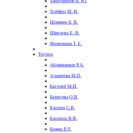
Хвостанцев В. Ю.
Хейфец М. И.
Шлямин Б. В.
Шмелева Е. В.
Яровикова Т. Е.
Труппа
Абдряхимов Р.А.
Алашеева М.П.
Баголей М.И.
Берегова О.В.
Блохин С.В.
Блохина В.В.
Божко Р.Л.