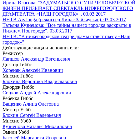
Ирина Власова: "ЗАДУМАТЬСЯ О СУТИ ЧЕЛОВЕЧЕСКОЙ
ЖИЗНИ ПРИЗЫВАЕТ СПЕКТАКЛЬ НИЖЕГОРОДСКОГО
ДРАМТЕАТРА «НАШ ГОРОДОК»", 03.03.2017
ННТВ Ars longa (режиссер Линас Зайкаускас), 03.03.2017
Татьяна Кузнецова: "Все тайны нашего городка раскрыты в
Нижнем Новгороде", 03.03.2017
ННТВ: "В нижегородском театре драмы ставят пьесу «Наш
городок»"
Действующие лица и исполнители:
Режиссер
Лапшов Александр Евгеньевич
Доктор Гиббс
Хореняк Алексей Иванович
Миссис Гиббс
Блохина Вероника Владиславовна
Джордж Гиббс
Соцков Андрей Александрович
Ребекка Гиббс
Ващенко Алина Олеговна
Мистер Уэбб
Блохин Сергей Валерьевич
Миссис Уэбб
Кузнецова Наталья Михайловна
Эмили Уэбб
Баголей Маргарита Игоревна