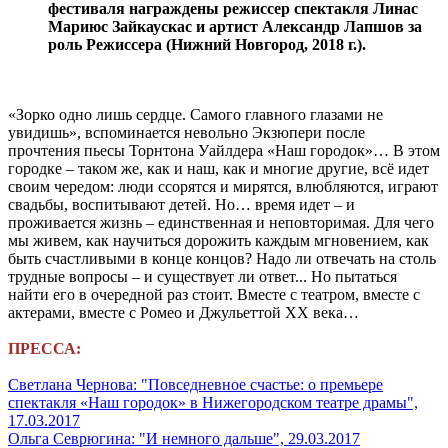
фестиваля награждены режиссер спектакля Линас
Мариюс Зайкаускас и артист Александр Лапшов за
роль Режиссера
(Нижний Новгород, 2018 г.).
«Зорко одно лишь сердце. Самого главного глазами не
увидишь», вспоминается невольно Экзюпери после
прочтения пьесы Торнтона Уайлдера «Наш городок»… В этом
городке – таком же, как и наш, как и многие другие, всё идет
своим чередом: люди ссорятся и мирятся, влюбляются, играют
свадьбы, воспитывают детей. Но… время идет – и
проживается жизнь – единственная и неповторимая. Для чего
мы живем, как научиться дорожить каждым мгновением, как
быть счастливыми в конце концов? Надо ли отвечать на столь
трудные вопросы – и существует ли ответ... Но пытаться
найти его в очередной раз стоит. Вместе с театром, вместе с
актерами, вместе с Ромео и Джульеттой XX века…
ПРЕССА:
Светлана Чернова: "Повседневное счастье: о премьере
спектакля «Наш городок» в Нижегородском театре драмы",
17.03.2017
Ольга Севрюгина: "И немного дальше", 29.03.2017