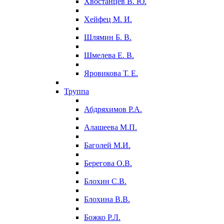
Хвостанцев В. Ю.
Хейфец М. И.
Шлямин Б. В.
Шмелева Е. В.
Яровикова Т. Е.
Труппа
Абдряхимов Р.А.
Алашеева М.П.
Баголей М.И.
Берегова О.В.
Блохин С.В.
Блохина В.В.
Божко Р.Л.