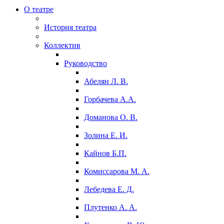
О театре
История театра
Коллектив
Руководство
Абелян Л. В.
Горбачева А.А.
Доманова О. В.
Золина Е. И.
Кайнов Б.П.
Комиссарова М. А.
Лебедева Е. Д.
Плутенко А. А.