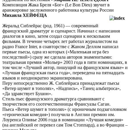
Композиция Жака Бреля «Бог» (Le Bon Dieu) звучит в
аранжировке заслуженного работника культуры России
Михаила ХЕЙФЕЦА
Жеральд Сиблейрас (род. 1961) — современный
французский драматург и сценарист. Начинал с написания
диалогов в кино, затем создал сценарии к нескольким
фильмам. В течение четырех лет работал журналистом на
радио France Inter, в соавторстве с Жаном Деллом написал
первые пьесы, одна из которых («Маленькая игра без
последствий») сразу же сделала авторов знаменитыми:
театральная премия «Мольер» 2003 года в пяти номинациях, в
том числе «Лучший автор, пишущий на французском языке» и
«Лучшая французская пьеса года», переведена на пятнадцать
языков и неоднократно экранизирована.
Перу непосредственно Ж. Сиблейраса принадлежат пьесы
«Ветер шумит в тополях», «Надпись», «Танец альбатроса»,
«Да здравствует Бушон».
Стиль пьес французского драматурга сравнивают с
творчеством его соотечественницы Франсуазы Саган.
Пьеса «Ветер шумит в тополях» (с ироничным подзаголовком
«героическая комедия») получила в Англии премию им.
Лоуренса Оливье 2006 года в номинации «Лучшая комедия»
(на английский ее перевел сам Том Стоппард), а во Франции –