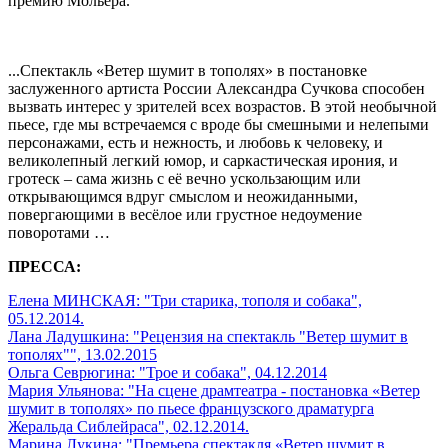
премию Мольера.
...Спектакль «Ветер шумит в тополях» в постановке
заслуженного артиста России Александра Сучкова способен
вызвать интерес у зрителей всех возрастов. В этой необычной
пьесе, где мы встречаемся с вроде бы смешными и нелепыми
персонажами, есть и нежность, и любовь к человеку, и
великолепный легкий юмор, и саркастическая ирония, и
гротеск – сама жизнь с её вечно ускользающим или
открывающимся вдруг смыслом и неожиданными,
повергающими в весёлое или грустное недоумение
поворотами …
ПРЕССА:
Елена МИНСКАЯ: "Три старика, тополя и собака",
05.12.2014.
Лана Ладушкина: "Рецензия на спектакль "Ветер шумит в
тополях"", 13.02.2015
Ольга Севрюгина: "Трое и собака", 04.12.2014
Мария Ульянова: "На сцене драмтеатра - постановка «Ветер
шумит в тополях» по пьесе французского драматурга
Жеральда Сиблейраса", 02.12.2014.
Марина Лукина: "Премьера спектакля «Ветер шумит в