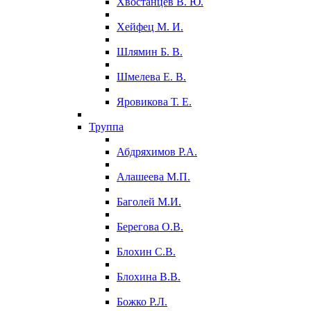
Хвостанцев В. Ю.
Хейфец М. И.
Шлямин Б. В.
Шмелева Е. В.
Яровикова Т. Е.
Труппа
Абдряхимов Р.А.
Алашеева М.П.
Баголей М.И.
Берегова О.В.
Блохин С.В.
Блохина В.В.
Божко Р.Л.