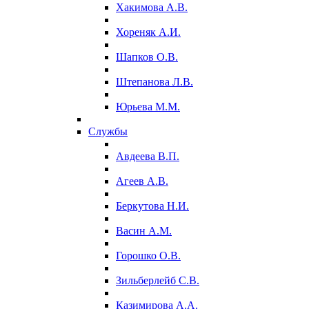
Хакимова А.В.
Хореняк А.И.
Шапков О.В.
Штепанова Л.В.
Юрьева М.М.
Службы
Авдеева В.П.
Агеев А.В.
Беркутова Н.И.
Васин А.М.
Горошко О.В.
Зильберлейб С.В.
Казимирова А.А.