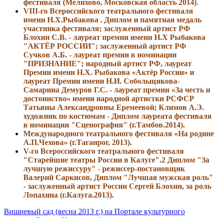
фестиваля (Мелихово,
Московская область 2014)
.
VIII-го Всероссийского театрального фестиваля
имени Н.Х.Рыбакова . Диплом и памятная медаль
участника фестиваля; заслуженный артист РФ
Блохин С.В. - лауреат премии имени Н.Х Рыбакова
"АКТЁР РОССИИ"; заслуженный артист РФ
Сучков А.Б. - лауреат премии в номинации
"ПРИЗНАНИЕ"; народный артист РФ, лауреат
Премии имени Н.Х. Рыбакова «Актёр России» и
лауреат Премии имени Н.И. Собольщикова-
Самарина Демуров Г.С. - лауреат премии «За честь и
достоинство» имени народной артистки РСФСР
Татьяны Александровны Еремеевой; Климов А.Э.
художник по костюмам - Диплом лауреата фестиваля
в номинации "Сценография" (г.Тамбов.2014).
Международного театрального фестиваля «На родине
А.П.Чехова»
(г.Таганрог, 2013).
V-го Всероссийского театрального фестиваля
"Старейшие театры России в Калуге".2 Диплом "За
лучшую режиссуру" - режиссер-постановщик
Валерий Саркисов, Диплом "Лучшая мужская роль"
- заслуженный артист России Сергей Блохин, за роль
Лопахина (г.Калуга.2013).
Вишневый сад (весна 2013 г.) на Портале культурного