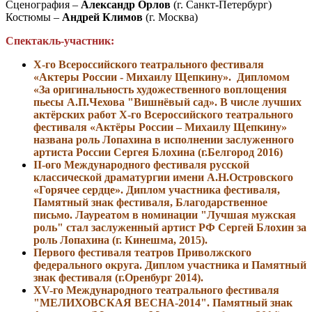
Сценография –
Александр Орлов
(г. Санкт-Петербург)
Костюмы –
Андрей Климов
(г. Москва)
Спектакль-участник:
X-го Всероссийского театрального фестиваля
«Актеры России - Михаилу Щепкину». Дипломом
«За оригинальность художественного воплощения
пьесы А.П.Чехова "Вишнёвый сад». В числе лучших
актёрских работ X-го Всероссийского театрального
фестиваля «Актёры России – Михаилу Щепкину»
названа роль Лопахина в исполнении заслуженного
артиста России Сергея Блохина (г.Белгород 2016)
II-ого Международного фестиваля русской
классической драматургии имени А.Н.Островского
«Горячее сердце». Диплом участника фестиваля,
Памятный знак фестиваля, Благодарственное
письмо. Лауреатом в номинации "Лучшая мужская
роль" стал заслуженный артист РФ Сергей Блохин за
роль Лопахина (
г. Кинешма, 2015)
.
Первого фестиваля театров Приволжского
федерального округа. Диплом участника и Памятный
знак фестиваля (г.Оренбург
2014).
ХV-го Международного театрального фестиваля
"МЕЛИХОВСКАЯ ВЕСНА-2014". Памятный знак