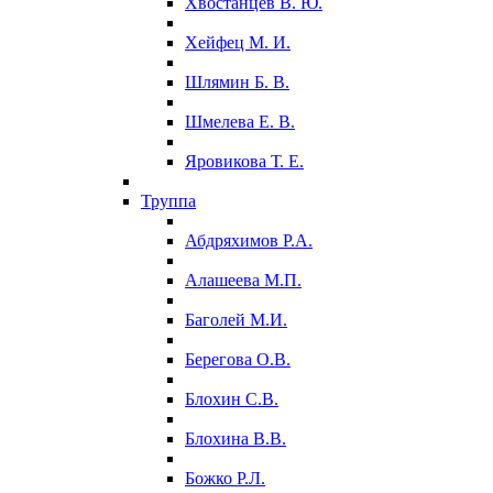
Хвостанцев В. Ю.
Хейфец М. И.
Шлямин Б. В.
Шмелева Е. В.
Яровикова Т. Е.
Труппа
Абдряхимов Р.А.
Алашеева М.П.
Баголей М.И.
Берегова О.В.
Блохин С.В.
Блохина В.В.
Божко Р.Л.