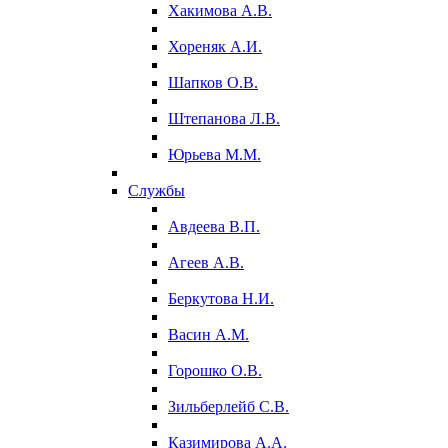
Хакимова А.В.
Хореняк А.И.
Шапков О.В.
Штепанова Л.В.
Юрьева М.М.
Службы
Авдеева В.П.
Агеев А.В.
Беркутова Н.И.
Васин А.М.
Горошко О.В.
Зильберлейб С.В.
Казимирова А.А.