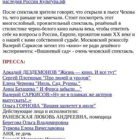
наследия России Культура.рф
После спектакля зрители говорят, что открыли в пьесе Чехова
то, чего раньше не замечали. Стоит посмотреть этот
многослойный, пронзительный спектакль, решённый в
стилистике черно-белого кино начала века, чтобы ответить
себе на вопросы о России, Европе, прожитом нами ХХ веке и
о нашей с вами собственной судьбе. Московский режиссёр
Валерий Саркисов затеял это «кино» не ради дешёвого
эксперимента: «Вишневый сад» - очень чеховский спектакль.
ПРЕССА:
Аркадий ДЕЗДЕМОНОВ "Жизнь — кино. И все тут"
Сергей Плотицын "Про людей и уродов"
Елена Чернова "Июль. Сад. Руины."
Анна Баташева " И Фирса забыли…"
Валерий САРКИСОВ:«Ну не в плавках же актеров
выпускать!..»
Ольга ГОРНОВА "Вишня зацветет в июле"
Действующие лица и исполнители:
РАНЕВСКАЯ ЛЮБОВЬ АНДРЕЕВНА, помещица
Берегова Ольга Владимировна
Туркова Елена Вячеславовна
АНЯ, ее дочь