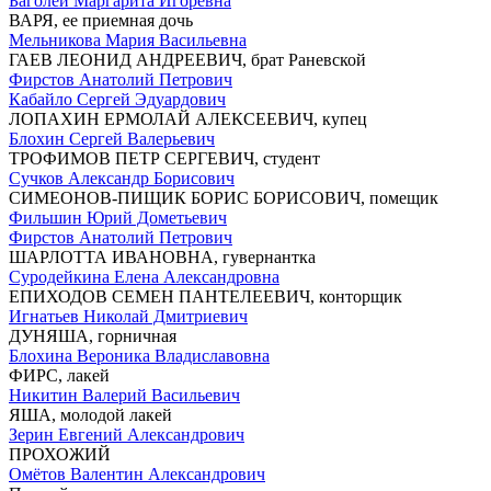
Баголей Маргарита Игоревна
ВАРЯ, ее приемная дочь
Мельникова Мария Васильевна
ГАЕВ ЛЕОНИД АНДРЕЕВИЧ, брат Раневской
Фирстов Анатолий Петрович
Кабайло Сергей Эдуардович
ЛОПАХИН ЕРМОЛАЙ АЛЕКСЕЕВИЧ, купец
Блохин Сергей Валерьевич
ТРОФИМОВ ПЕТР СЕРГЕВИЧ, студент
Сучков Александр Борисович
СИМЕОНОВ-ПИЩИК БОРИС БОРИСОВИЧ, помещик
Фильшин Юрий Дометьевич
Фирстов Анатолий Петрович
ШАРЛОТТА ИВАНОВНА, гувернантка
Суродейкина Елена Александровна
ЕПИХОДОВ СЕМЕН ПАНТЕЛЕЕВИЧ, конторщик
Игнатьев Николай Дмитриевич
ДУНЯША, горничная
Блохина Вероника Владиславовна
ФИРС, лакей
Никитин Валерий Васильевич
ЯША, молодой лакей
Зерин Евгений Александрович
ПРОХОЖИЙ
Омётов Валентин Александрович