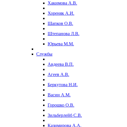
Хакимова А.В.
Хореняк А.И.
Шапков О.В.
Штепанова Л.В.
Юрьева М.М.
Службы
Авдеева В.П.
Агеев А.В.
Беркутова Н.И.
Васин А.М.
Горошко О.В.
Зильберлейб С.В.
Казимирова А.А.