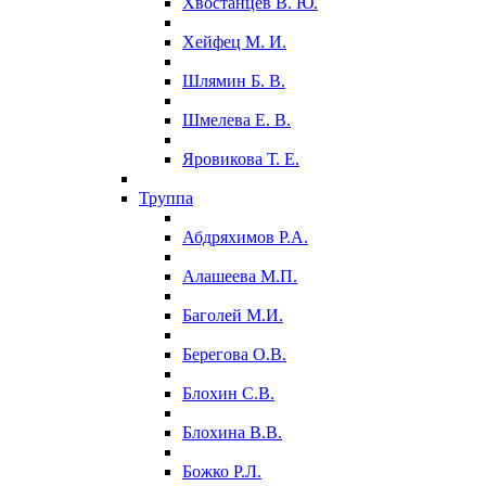
Хвостанцев В. Ю.
Хейфец М. И.
Шлямин Б. В.
Шмелева Е. В.
Яровикова Т. Е.
Труппа
Абдряхимов Р.А.
Алашеева М.П.
Баголей М.И.
Берегова О.В.
Блохин С.В.
Блохина В.В.
Божко Р.Л.