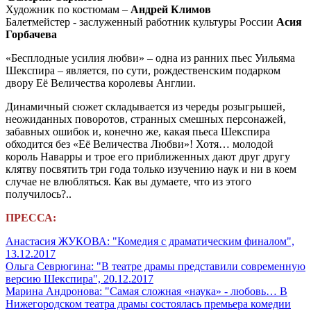
Художник по костюмам –
Андрей Климов
Балетмейстер - заслуженный работник культуры России
Асия
Горбачева
«Бесплодные усилия любви» – одна из ранних пьес Уильяма
Шекспира – является, по сути, рождественским подарком
двору Её Величества королевы Англии.
Динамичный сюжет складывается из череды розыгрышей,
неожиданных поворотов, странных смешных персонажей,
забавных ошибок и, конечно же, какая пьеса Шекспира
обходится без «Её Величества Любви»! Хотя… молодой
король Наварры и трое его приближенных дают друг другу
клятву посвятить три года только изучению наук и ни в коем
случае не влюбляться. Как вы думаете, что из этого
получилось?..
ПРЕССА:
Анастасия ЖУКОВА: "Комедия с драматическим финалом",
13.12.2017
Ольга Севрюгина: "В театре драмы представили современную
версию Шекспира", 20.12.2017
Марина Андронова: "Самая сложная «наука» - любовь… В
Нижегородском театра драмы состоялась премьера комедии