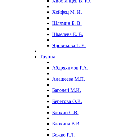
Хвостанцев В. Ю.
Хейфец М. И.
Шлямин Б. В.
Шмелева Е. В.
Яровикова Т. Е.
Труппа
Абдряхимов Р.А.
Алашеева М.П.
Баголей М.И.
Берегова О.В.
Блохин С.В.
Блохина В.В.
Божко Р.Л.