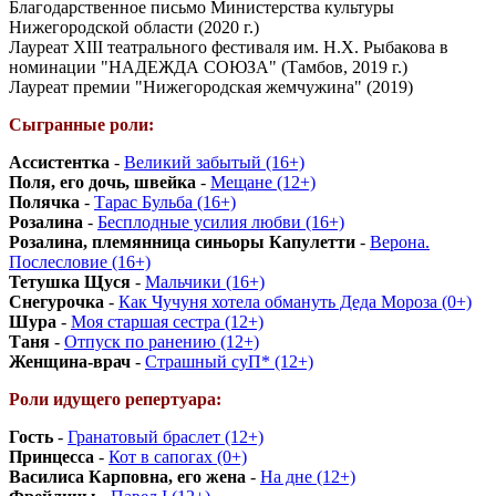
Благодарственное письмо Министерства культуры
Нижегородской области (2020 г.)
Лауреат XIII театрального фестиваля им. Н.Х. Рыбакова в
номинации "НАДЕЖДА СОЮЗА" (Тамбов, 2019 г.)
Лауреат премии "Нижегородская жемчужина" (2019)
Сыгранные роли:
Ассистентка
-
Великий забытый (16+)
Поля, его дочь, швейка
-
Мещане (12+)
Полячка
-
Тарас Бульба (16+)
Розалина
-
Бесплодные усилия любви (16+)
Розалина, племянница синьоры Капулетти
-
Верона.
Послесловие (16+)
Тетушка Щуся
-
Мальчики (16+)
Снегурочка
-
Как Чучуня хотела обмануть Деда Мороза (0+)
Шура
-
Моя старшая сестра (12+)
Таня
-
Отпуск по ранению (12+)
Женщина-врач
-
Страшный суП* (12+)
Роли идущего репертуара:
Гость
-
Гранатовый браслет (12+)
Принцесса
-
Кот в сапогах (0+)
Василиса Карповна, его жена
-
На дне (12+)