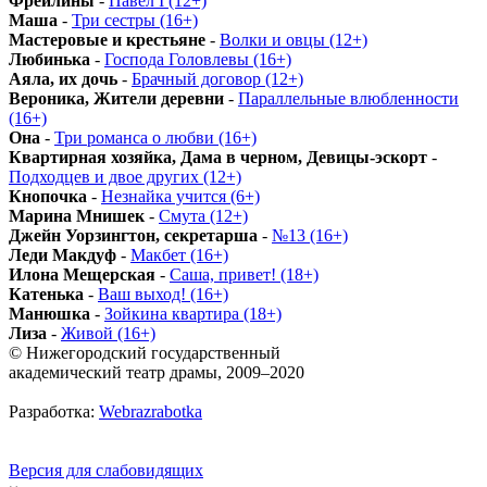
Фрейлины
-
Павел I (12+)
Маша
-
Три сестры (16+)
Мастеровые и крестьяне
-
Волки и овцы (12+)
Любинька
-
Господа Головлевы (16+)
Аяла, их дочь
-
Брачный договор (12+)
Вероника, Жители деревни
-
Параллельные влюбленности
(16+)
Она
-
Три романса о любви (16+)
Квартирная хозяйка, Дама в черном, Девицы-эскорт
-
Подходцев и двое других (12+)
Кнопочка
-
Незнайка учится (6+)
Марина Мнишек
-
Смута (12+)
Джейн Уорзингтон, секретарша
-
№13 (16+)
Леди Макдуф
-
Макбет (16+)
Илона Мещерская
-
Саша, привет! (18+)
Катенька
-
Ваш выход! (16+)
Манюшка
-
Зойкина квартира (18+)
Лиза
-
Живой (16+)
© Нижегородский государственный
академический театр драмы, 2009–2020
Разработка:
Webrazrabotka
Версия для слабовидящих