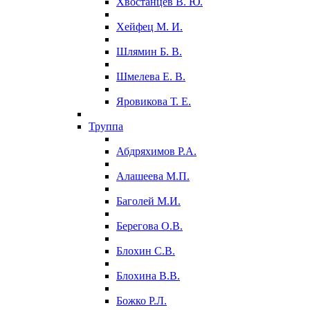
Хвостанцев В. Ю.
Хейфец М. И.
Шлямин Б. В.
Шмелева Е. В.
Яровикова Т. Е.
Труппа
Абдряхимов Р.А.
Алашеева М.П.
Баголей М.И.
Берегова О.В.
Блохин С.В.
Блохина В.В.
Божко Р.Л.