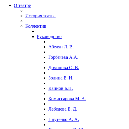
О театре
История театра
Коллектив
Руководство
Абелян Л. В.
Горбачева А.А.
Доманова О. В.
Золина Е. И.
Кайнов Б.П.
Комиссарова М. А.
Лебедева Е. Д.
Плутенко А. А.