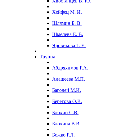
Хвостанцев В. Ю.
Хейфец М. И.
Шлямин Б. В.
Шмелева Е. В.
Яровикова Т. Е.
Труппа
Абдряхимов Р.А.
Алашеева М.П.
Баголей М.И.
Берегова О.В.
Блохин С.В.
Блохина В.В.
Божко Р.Л.