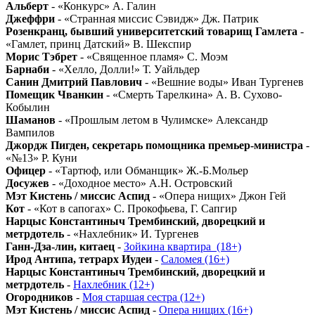
Альберт
- «Конкурс» А. Галин
Джеффри
- «Странная миссис Сэвидж» Дж. Патрик
Розенкранц, бывший университетский товарищ Гамлета
-
«Гамлет, принц Датский» В. Шекспир
Морис Тэбрет
- «Священное пламя» С. Моэм
Барнаби
- «Хелло, Долли!» Т. Уайльдер
Санин Дмитрий Павлович
- «Вешние воды» Иван Тургенев
Помещик Чванкин
- «Смерть Тарелкина» А. В. Сухово-
Кобылин
Шаманов
- «Прошлым летом в Чулимске» Александр
Вампилов
Джордж Пигден, секретарь помощника премьер-министра
-
«№13» Р. Куни
Офицер
- «Тартюф, или Обманщик» Ж.-Б.Мольер
Досужев
- «Доходное место» А.Н. Островский
Мэт Кистень / миссис Аспид
- «Опера нищих» Джон Гей
Кот
- «Кот в сапогах» С. Прокофьева, Г. Сапгир
Нарцыс Константиныч Трембинский, дворецкий и
метрдотель
- «Нахлебник» И. Тургенев
Ганн-Дза-лин, китаец
-
Зойкина квартира_(18+)
Ирод Антипа, тетрарх Иудеи
-
Саломея (16+)
Нарцыс Константиныч Трембинский, дворецкий и
метрдотель
-
Нахлебник (12+)
Огородников
-
Моя старшая сестра (12+)
Мэт Кистень / миссис Аспид
-
Опера нищих (16+)