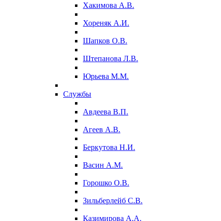
Хакимова А.В.
Хореняк А.И.
Шапков О.В.
Штепанова Л.В.
Юрьева М.М.
Службы
Авдеева В.П.
Агеев А.В.
Беркутова Н.И.
Васин А.М.
Горошко О.В.
Зильберлейб С.В.
Казимирова А.А.