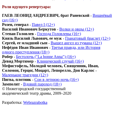
Роли идущего репертуара:
ГАЕВ ЛЕОНИД АНДРЕЕВИЧ, брат Раневской
-
Вишнёвый
сад (16+)
Розен, генерал
-
Павел I (12+)
Василий Иванович Беркутов
-
Волки и овцы (12+)
Степан Головлев
-
Господа Головлевы (16+)
Князь Василий Львович, ее муж
-
Гранатовый браслет (12+)
Сергей, ее младший сын
-
Вышел ангел из тумана (12+)
Нефёдов Иван Иванович
-
Третья правда, или История
одного преступления (18+)
Робер
-
Бестолочь ("La bonne Anna") (16+)
Девид Мортимер
-
Клинический случай (16+)
Мефистофель, Молодой человек, Священник, Иван,
Соломон, Герцог, Моцарт, Лепорелло, Дон Карлос
-
Маленькие трагедии (12+)
Пигва, плотник
-
Сон в летнюю ночь (16+)
Замполит
-
Вдовий пароход (18+)
© Нижегородский государственный
академический театр драмы, 2009–2020
Разработка:
Webrazrabotka