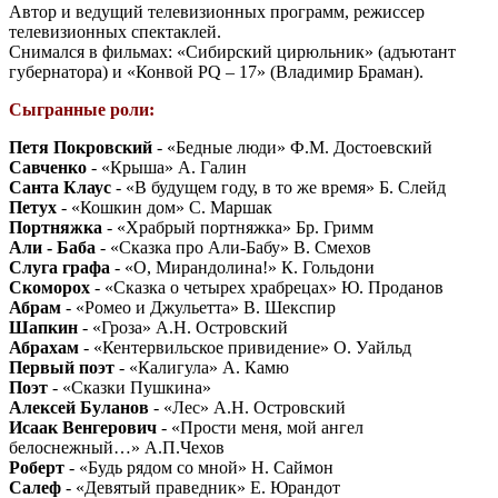
Автор и ведущий телевизионных программ, режиссер
телевизионных спектаклей.
Снимался в фильмах: «Сибирский цирюльник» (адъютант
губернатора) и «Конвой РQ – 17» (Владимир Браман).
Сыгранные роли:
Петя Покровский
- «Бедные люди» Ф.М. Достоевский
Савченко
- «Крыша» А. Галин
Санта Клаус
- «В будущем году, в то же время» Б. Слейд
Петух
- «Кошкин дом» С. Маршак
Портняжка
- «Храбрый портняжка» Бр. Гримм
Али - Баба
- «Сказка про Али-Бабу» В. Смехов
Слуга графа
- «О, Мирандолина!» К. Гольдони
Скоморох
- «Сказка о четырех храбрецах» Ю. Проданов
Абрам
- «Ромео и Джульетта» В. Шекспир
Шапкин
- «Гроза» А.Н. Островский
Абрахам
- «Кентервильское привидение» О. Уайльд
Первый поэт
- «Калигула» А. Камю
Поэт
- «Сказки Пушкина»
Алексей Буланов
- «Лес» А.Н. Островский
Исаак Венгерович
- «Прости меня, мой ангел
белоснежный…» А.П.Чехов
Роберт
- «Будь рядом со мной» Н. Саймон
Салеф
- «Девятый праведник» Е. Юрандот