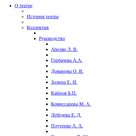
О театре
История театра
Коллектив
Руководство
Абелян Л. В.
Горбачева А.А.
Доманова О. В.
Золина Е. И.
Кайнов Б.П.
Комиссарова М. А.
Лебедева Е. Д.
Плутенко А. А.