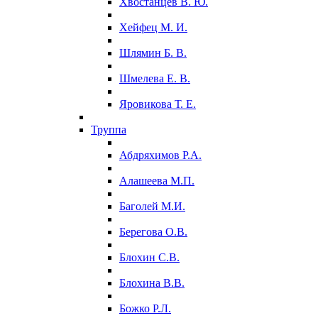
Хвостанцев В. Ю.
Хейфец М. И.
Шлямин Б. В.
Шмелева Е. В.
Яровикова Т. Е.
Труппа
Абдряхимов Р.А.
Алашеева М.П.
Баголей М.И.
Берегова О.В.
Блохин С.В.
Блохина В.В.
Божко Р.Л.