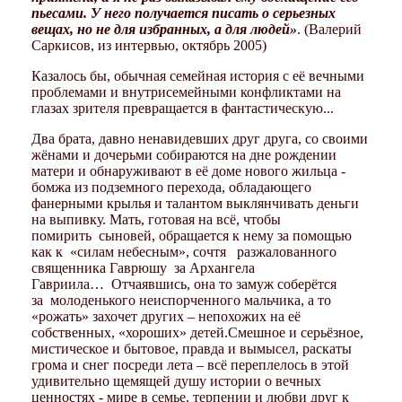
пьесами. У него получается писать о серьезных
вещах, но не для избранных, а для людей»
. (Валерий
Саркисов, из интервью, октябрь 2005)
Казалось бы, обычная семейная история с её вечными
проблемами и внутрисемейными конфликтами на
глазах зрителя превращается в фантастическую...
Два брата, давно ненавидевших друг друга, со своими
жёнами и дочерьми собираются на дне рождении
матери и обнаруживают в её доме нового жильца -
бомжа из подземного перехода, обладающего
фанерными крылья и талантом выклянчивать деньги
на выпивку. Мать, готовая на всё, чтобы
помирить сыновей, обращается к нему за помощью
как к «силам небесным», сочтя разжалованного
священника Гаврюшу за Архангела
Гавриила… Отчаявшись, она то замуж соберётся
за молоденького неиспорченного мальчика, а то
«рожать» захочет других – непохожих на её
собственных, «хороших» детей.Смешное и серьёзное,
мистическое и бытовое, правда и вымысел, раскаты
грома и снег посреди лета – всё переплелось в этой
удивительно щемящей душу истории о вечных
ценностях - мире в семье, терпении и любви друг к