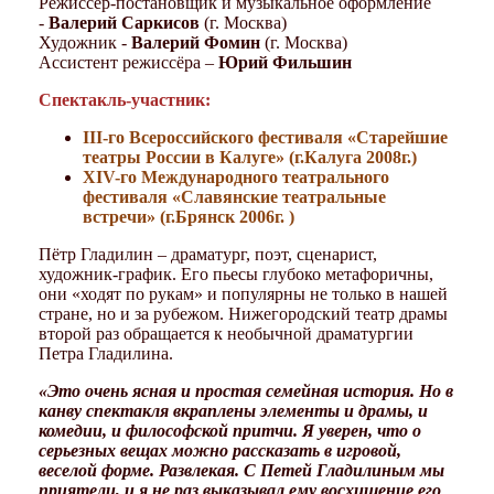
Режиссер-постановщик и музыкальное оформление
-
Валерий Саркисов
(г. Москва)
Художник -
Валерий Фомин
(г. Москва)
Ассистент режиссёра –
Юрий Фильшин
Спектакль-участник:
III-го Всероссийского фестиваля «Старейшие
театры России в Калуге» (г.Калуга 2008г.)
XIV-го Международного театрального
фестиваля «Славянские театральные
встречи» (г.Брянск 2006г. )
Пётр Гладилин – драматург, поэт, сценарист,
художник-график. Его пьесы глубоко метафоричны,
они «ходят по рукам» и популярны не только в нашей
стране, но и за рубежом. Нижегородский театр драмы
второй раз обращается к необычной драматургии
Петра Гладилина.
«Это очень ясная и простая семейная история. Но в
канву спектакля вкраплены элементы и драмы, и
комедии, и философской притчи. Я уверен, что о
серьезных вещах можно рассказать в игровой,
веселой форме. Развлекая. С Петей Гладилиным мы
приятели, и я не раз выказывал ему восхищение его