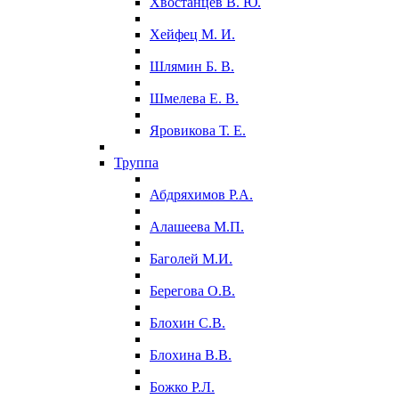
Хвостанцев В. Ю.
Хейфец М. И.
Шлямин Б. В.
Шмелева Е. В.
Яровикова Т. Е.
Труппа
Абдряхимов Р.А.
Алашеева М.П.
Баголей М.И.
Берегова О.В.
Блохин С.В.
Блохина В.В.
Божко Р.Л.