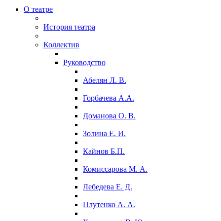
О театре
История театра
Коллектив
Руководство
Абелян Л. В.
Горбачева А.А.
Доманова О. В.
Золина Е. И.
Кайнов Б.П.
Комиссарова М. А.
Лебедева Е. Д.
Плутенко А. А.