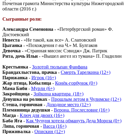
Почетная грамота Министерства культуры Нижегородской
области (2016 г.)
Сыгранные роли:
Александра Семеновна
- «Петербургский роман» Ф.
Достоевский
Невеста
- «Не такой, как все» А. Слаповский
Цыганка
- «Похождения г-на Ч.» М. Булгаков
Девочка
- «Странная миссис Сэвидж» Дж. Патрик
Рита, дочь Ильи
- «Вышел ангел из тумана» П. Гладилин
Крестьянка
-
Золотой тюльпан Фанфана
Брандахлыстова, прачка
-
Смерть Тарелкина (12+)
Парижанка
-
Игрок (16+)
Жар птица, Кобылица
-
Конёк-горбунок (0+)
Мама Биби
-
Мурли (6+)
Закройщица
-
Зойкина квартира_(18+)
Девушка на роликах
-
Прошлым летом в Чулимске (12+)
Стеша, горничная
-
Доходное место (12+)
Племянница дедушки
-
Верона. Послесловие (16+)
Магда
-
Ключ для двоих (16+)
Баба Яга
-
Как Чучуня хотела обмануть Деда Мороза (0+)
Липа, горничная
-
Васса (16+)
Приживалка
-
Опискин (12+)