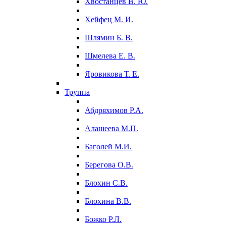
Хвостанцев В. Ю.
Хейфец М. И.
Шлямин Б. В.
Шмелева Е. В.
Яровикова Т. Е.
Труппа
Абдряхимов Р.А.
Алашеева М.П.
Баголей М.И.
Берегова О.В.
Блохин С.В.
Блохина В.В.
Божко Р.Л.