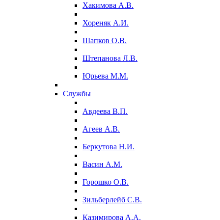
Хакимова А.В.
Хореняк А.И.
Шапков О.В.
Штепанова Л.В.
Юрьева М.М.
Службы
Авдеева В.П.
Агеев А.В.
Беркутова Н.И.
Васин А.М.
Горошко О.В.
Зильберлейб С.В.
Казимирова А.А.