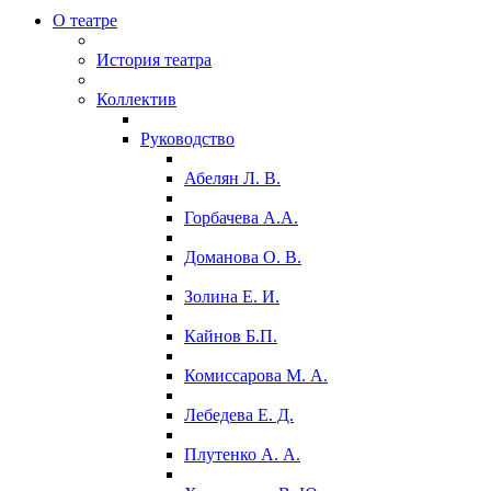
О театре
История театра
Коллектив
Руководство
Абелян Л. В.
Горбачева А.А.
Доманова О. В.
Золина Е. И.
Кайнов Б.П.
Комиссарова М. А.
Лебедева Е. Д.
Плутенко А. А.