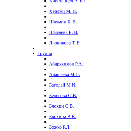
Хвостанцев В. Ю.
Хейфец М. И.
Шлямин Б. В.
Шмелева Е. В.
Яровикова Т. Е.
Труппа
Абдряхимов Р.А.
Алашеева М.П.
Баголей М.И.
Берегова О.В.
Блохин С.В.
Блохина В.В.
Божко Р.Л.