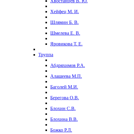
Хвостанцев В. Ю.
Хейфец М. И.
Шлямин Б. В.
Шмелева Е. В.
Яровикова Т. Е.
Труппа
Абдряхимов Р.А.
Алашеева М.П.
Баголей М.И.
Берегова О.В.
Блохин С.В.
Блохина В.В.
Божко Р.Л.