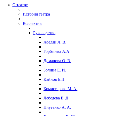
О театре
История театра
Коллектив
Руководство
Абелян Л. В.
Горбачева А.А.
Доманова О. В.
Золина Е. И.
Кайнов Б.П.
Комиссарова М. А.
Лебедева Е. Д.
Плутенко А. А.