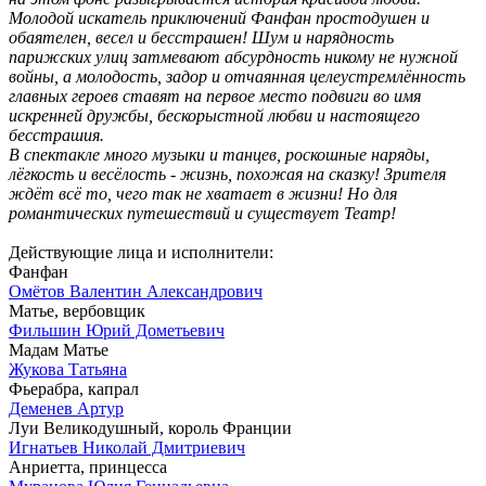
Молодой искатель приключений Фанфан простодушен и
обаятелен, весел и бесстрашен! Шум и нарядность
парижских улиц затмевают абсурдность никому не нужной
войны, а молодость, задор и отчаянная целеустремлённость
главных героев ставят на первое место подвиги во имя
искренней дружбы, бескорыстной любви и настоящего
бесстрашия.
В спектакле много музыки и танцев, роскошные наряды,
лёгкость и весёлость - жизнь, похожая на сказку! Зрителя
ждёт всё то, чего так не хватает в жизни! Но для
романтических путешествий и существует Театр!
Действующие лица и исполнители:
Фанфан
Омётов Валентин Александрович
Матье, вербовщик
Фильшин Юрий Дометьевич
Мадам Матье
Жукова Татьяна
Фьерабра, капрал
Деменев Артур
Луи Великодушный, король Франции
Игнатьев Николай Дмитриевич
Анриетта, принцесса