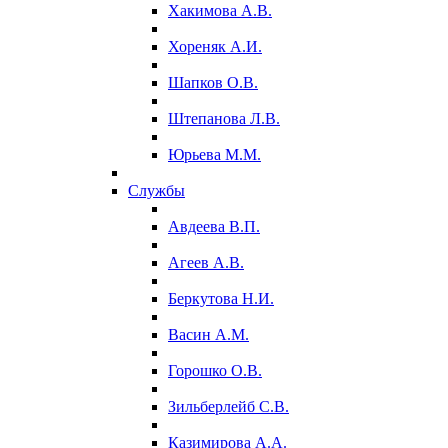
Хакимова А.В.
Хореняк А.И.
Шапков О.В.
Штепанова Л.В.
Юрьева М.М.
Службы
Авдеева В.П.
Агеев А.В.
Беркутова Н.И.
Васин А.М.
Горошко О.В.
Зильберлейб С.В.
Казимирова А.А.