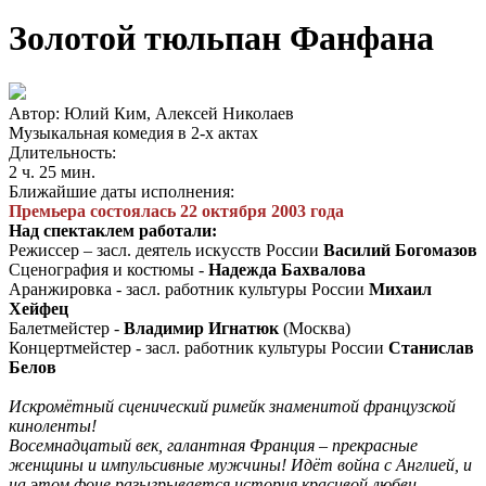
Золотой тюльпан Фанфана
Автор: Юлий Ким, Алексей Николаев
Музыкальная комедия в 2-х актах
Длительность:
2 ч. 25 мин.
Ближайшие даты исполнения:
Премьера состоялась 22 октября 2003 года
Над спектаклем работали:
Режиссер – засл. деятель искусств России
Василий Богомазов
Сценография и костюмы -
Надежда Бахвалова
Аранжировка - засл. работник культуры России
Михаил
Хейфец
Балетмейстер -
Владимир Игнатюк
(Москва)
Концертмейстер - засл. работник культуры России
Станислав
Белов
Искромётный сценический римейк знаменитой французской
киноленты!
Восемнадцатый век, галантная Франция – прекрасные
женщины и импульсивные мужчины! Идёт война с Англией, и
на этом фоне разыгрывается история красивой любви.