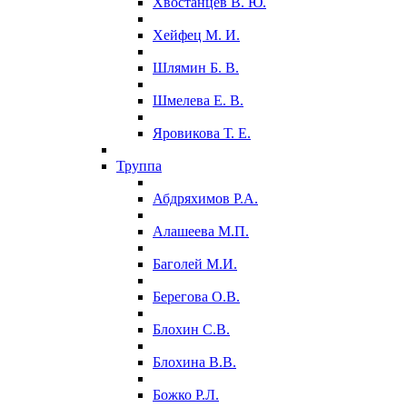
Хвостанцев В. Ю.
Хейфец М. И.
Шлямин Б. В.
Шмелева Е. В.
Яровикова Т. Е.
Труппа
Абдряхимов Р.А.
Алашеева М.П.
Баголей М.И.
Берегова О.В.
Блохин С.В.
Блохина В.В.
Божко Р.Л.