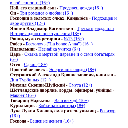
влюбленности (16+)
Ной, его старший сын
-
Продавец дождя (16+)
Он
-
Три романса о любви (16+)
Господин в золотых очках, Кандыбов
-
Подходцев и
двое других (12+)
Яншин Владимир Васильевич
-
Третья правда, или
История одного преступления (18+)
Ронни, муж секретарши
-
№13 (16+)
Робер
-
Бестолочь ("La bonne Anna") (16+)
Пилюлькин
-
Незнайка учится (6+)
Царь
-
Сказка о мертвой царевне и о семи богатырях
(6+)
Отец
-
Сдвиг (18+)
Простой человек
-
Энергичные люди (18+)
Студзинский Александр Брониславович, капитан
-
Дни Турбиных (12+)
Михаил Скопин-Шуйский
-
Смута (12+)
Шотландские дворяне, лорды, офицеры, убийцы
-
Макбет (16+)
Товарищ Надькина
-
Ваш выход! (16+)
Курильщик
-
Зойкина квартира (18+)
Лука Лукич Хлопов, смотритель училищ
-
Ревизор
(16+)
Господа
-
Бешеные деньги (16+)