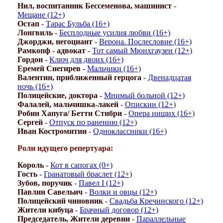
Нил, воспитанник Бессеменова, машинист
-
Мещане (12+)
Остап
-
Тарас Бульба (16+)
Лонгвиль
-
Бесплодные усилия любви (16+)
Джорджи, негоциант
-
Верона. Послесловие (16+)
Рамкопф - адвокат
-
Тот самый Мюнхгаузен (12+)
Гордон
-
Ключ для двоих (16+)
Еремей Снегирев
-
Мальчики (16+)
Валентин, приближенный герцога
-
Двенадцатая
ночь (16+)
Полицейские, доктора
-
Мнимый больной (12+)
Фалалей, мальчишка-лакей
-
Опискин (12+)
Робин Хапуга/ Бетти Стибри
-
Опера нищих (16+)
Сергей
-
Отпуск по ранению (12+)
Иван Костромитин
-
Одноклассники (16+)
Роли идущего репертуара:
Король
-
Кот в сапогах (0+)
Гость
-
Гранатовый браслет (12+)
Зубов, поручик
-
Павел I (12+)
Павлин Савельич
-
Волки и овцы (12+)
Полицейский чиновник
-
Свадьба Кречинского (12+)
Жители кибуца
-
Брачный договор (12+)
Председатель, Жители деревни
-
Параллельные