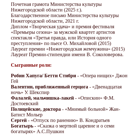
Почетная грамота Министерства культуры
Нижегородской области (2025 г.).
Благодарственное письмо Министерства культуры
Нижегородской области, 2021 г.
Диплом «Творческая удача» и премия фестиваля
«Премьеры сезона» за мужской квартет артистов
спектакля «Третья правда, или История одного
преступления» по пьесе О. Михайловой (2015)
Лауреат премии «Нижегородская жемчужина» (2015)
Лауреат Премии-стипендии имени В. Соколоверова.
Сыгранные роли:
Робин Хапуга/ Бетти Стибри
- «Опера нищих» Джон
Гей
Валентин, приближенный герцога
- «Двенадцатая
ночь» У. Шекспир
Фалалей, мальчишка-лакей
- «Опискин» Ф.М.
Достоевский
Полицейские, доктора
- «Мнимый больной» Жан-
Батист Мольер
Сергей
- «Отпуск по ранению» В. Кондратьев
Богатырь
- «Сказка о мертвой царевне и о семи
богатырях» А.С.Пушкин