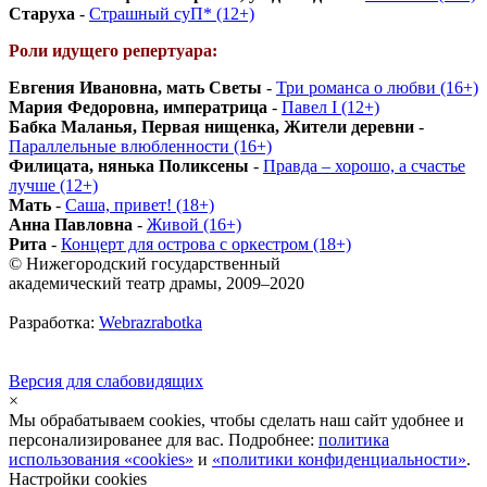
Старуха
-
Страшный суП* (12+)
Роли идущего репертуара:
Евгения Ивановна, мать Светы
-
Три романса о любви (16+)
Мария Федоровна, императрица
-
Павел I (12+)
Бабка Маланья, Первая нищенка, Жители деревни
-
Параллельные влюбленности (16+)
Филицата, нянька Поликсены
-
Правда – хорошо, а счастье
лучше (12+)
Мать
-
Саша, привет! (18+)
Анна Павловна
-
Живой (16+)
Рита
-
Концерт для острова с оркестром (18+)
© Нижегородский государственный
академический театр драмы, 2009–2020
Разработка:
Webrazrabotka
Версия для слабовидящих
×
Мы обрабатываем cookies, чтобы сделать наш сайт удобнее и
персонализированее для вас. Подробнее:
политика
использования «cookies»
и
«политики конфиденциальности»
.
Настройки cookies