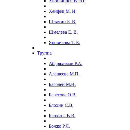
Хвостанцев В. Ю.
Хейфец М. И.
Шлямин Б. В.
Шмелева Е. В.
Яровикова Т. Е.
Труппа
Абдряхимов Р.А.
Алашеева М.П.
Баголей М.И.
Берегова О.В.
Блохин С.В.
Блохина В.В.
Божко Р.Л.