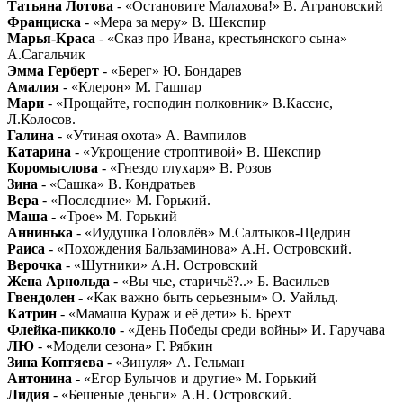
Татьяна Лотова
- «Остановите Малахова!» В. Аграновский
Франциска
- «Мера за меру» В. Шекспир
Марья-Краса
- «Сказ про Ивана, крестьянского сына»
А.Сагальчик
Эмма Герберт
- «Берег» Ю. Бондарев
Амалия
- «Клерон» М. Гашпар
Мари
- «Прощайте, господин полковник» В.Кассис,
Л.Колосов.
Галина
- «Утиная охота» А. Вампилов
Катарина
- «Укрощение строптивой» В. Шекспир
Коромыслова
- «Гнездо глухаря» В. Розов
Зина
- «Сашка» В. Кондратьев
Вера
- «Последние» М. Горький.
Маша
- «Трое» М. Горький
Аннинька
- «Иудушка Головлёв» М.Салтыков-Щедрин
Раиса
- «Похождения Бальзаминова» А.Н. Островский.
Верочка
- «Шутники» А.Н. Островский
Жена Арнольда
- «Вы чье, старичьё?..» Б. Васильев
Гвендолен
- «Как важно быть серьезным» О. Уайльд.
Катрин
- «Мамаша Кураж и её дети» Б. Брехт
Флейка-пикколо
- «День Победы среди войны» И. Гаручава
ЛЮ
- «Модели сезона» Г. Рябкин
Зина Коптяева
- «Зинуля» А. Гельман
Антонина
- «Егор Булычов и другие» М. Горький
Лидия
- «Бешеные деньги» А.Н. Островский.