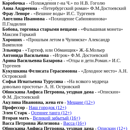
Коробочка
- «Похождения г-на Ч.» по Н.В. Гоголю
Анна Андреевна
- «Петербургский роман» Ф.М.Достоевский
Фрау Леноре
- «Вешние воды» И.С. Тургенев
Ангелина Ивановна
- «Похищение Сабинянинова»
П.Гладилин
Бобова, торговка старыми вещами
- «Фальшивая монета»
Максим Горький
Хороших
- «Прошлым летом в Чулимске» Александр
Вампилов
Эльмира
- «Тартюф, или Обманщик» Ж.-Б.Мольер
Антонида Васильевна
- «Игрок» Ф.М. Достоевский
Арина Васильевна Базарова
- «Отцы и дети.Роман.» И.С.
Тургенев
Кукушкина Фелисата Герасимовна
- «Доходное место» А.Н.
Островский
Софья Игнатьевна Турусина
- «На всякого мудреца
довольно простоты» А. Н. Островский
Обноскина Анфиса Петровна, уездная дама
- «Опискин»
Ф.М. Достоевский
Акулина Ивановна, жена его
-
Мещане (12+)
Профессор
-
Наш городок (12+)
Элен Старк
-
Осеннее танго (12+)
Вторая мать
-
Великий забытый (16+)
Васса Петровна Железнова
-
Васса (16+)
Обноскина Анфиса Петровна, уездная дама
-
Опискин (12+)