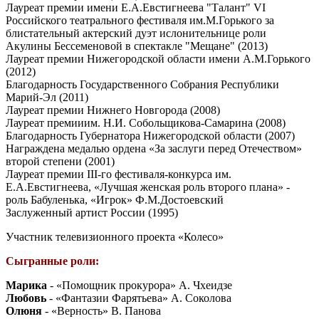
Лауреат премии имени Е.А.Евстигнеева "Талант" VI
Российского театрального фестиваля им.М.Горького за
блистательный актерский дуэт ислонительнице роли
Акулины Бессеменовой в спектакле "Мещане" (2013)
Лауреат премии Нижегородской области имени А.М.Горького
(2012)
Благодарность Государственного Собрания Республики
Марий-Эл (2011)
Лауреат премии Нижнего Новгорода (2008)
Лауреат премииим. Н.И. Собольщикова-Самарина (2008)
Благодарность Губернатора Нижегородской области (2007)
Награждена медалью ордена «За заслуги перед Отечеством»
второй степени (2001)
Лауреат премии III-го фестиваля-конкурса им.
Е.А.Евстигнеева, «Лучшая женская роль второго плана» -
роль Бабуленька, «Игрок» Ф.М.Достоевский
Заслуженный артист России (1995)
Участник телевизионного проекта «Колесо»
Сыгранные роли:
Марика
- «Помощник прокурора» А. Чхеидзе
Любовь
- «Фантазии Фарятьева» А. Соколова
Олюня
- «Верность» В. Панова