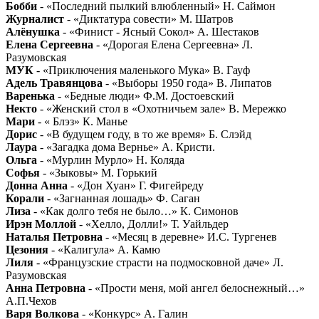
Бобби
- «Последний пылкий влюбленный» Н. Саймон
Журналист
- «Диктатура совести» М. Шатров
Алёнушка
- «Финист - Ясный Сокол» А. Шестаков
Елена Сергеевна
- «Дорогая Елена Сергеевна» Л.
Разумовская
МУК
- «Приключения маленького Мука» В. Гауф
Адель Травянцова
- «Выборы 1950 года» В. Липатов
Варенька
- «Бедные люди» Ф.М. Достоевский
Некто
- «Женский стол в «Охотничьем зале» В. Мережко
Мари
- « Блэз» К. Манье
Дорис
- «В будущем году, в то же время» Б. Слэйд
Лаура
- «Загадка дома Вернье» А. Кристи.
Ольга
- «Мурлин Мурло» Н. Коляда
Софья
- «Зыковы» М. Горький
Донна Анна
- «Дон Хуан» Г. Фигейреду
Корали
- «Загнанная лошадь» Ф. Саган
Лиза
- «Как долго тебя не было…» К. Симонов
Ирэн Моллой
- «Хелло, Долли!» Т. Уайльдер
Наталья Петровна
- «Месяц в деревне» И.С. Тургенев
Цезония
- «Калигула» А. Камю
Лиля
- «Французские страсти на подмосковной даче» Л.
Разумовская
Анна Петровна
- «Прости меня, мой ангел белоснежный…»
А.П.Чехов
Варя Волкова
- «Конкурс» А. Галин