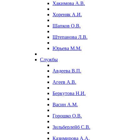
Хакимова А.В.
Хореняк А.И.
Шапков О.В.
Штепанова Л.В.
Юрьева М.М.
Службы
Авдеева В.П.
Агеев А.В.
Беркутова Н.И.
Васин А.М.
Горошко О.В.
Зильберлейб С.В.
Казимирова А.А.