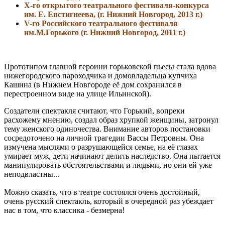
Х-го
открытого театрального фестиваля-конкурса
им. Е. Евстигнеева,
(
г.
Нижний Новгород, 2013 г.)
V-го Российского театрального фестиваля
им.М.Горького (
г.
Нижний Новгород, 2011 г.)
Прототипом главной героини горьковской пьесы стала вдова
нижегородского пароходчика и домовладельца купчиха
Кашина (в Нижнем Новгороде её дом сохранился в
перестроенном виде на улице Ильинской).
Создатели спектакля считают, что Горький, вопреки
расхожему мнению, создал образ хрупкой женщины, затронул
тему женского одиночества. Внимание авторов постановки
сосредоточено на личной трагедии Вассы Петровны. Она
измучена мыслями о разрушающейся семье, на её глазах
умирает муж, дети начинают делить наследство. Она пытается
манипулировать обстоятельствами и людьми, но они ей уже
неподвластны...
Можно сказать, что в театре состоялся очень достойный,
очень русский спектакль, который в очередной раз убеждает
нас в том, что классика - безмерна!