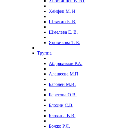
Хвостанцев В. Ю.
Хейфец М. И.
Шлямин Б. В.
Шмелева Е. В.
Яровикова Т. Е.
Труппа
Абдряхимов Р.А.
Алашеева М.П.
Баголей М.И.
Берегова О.В.
Блохин С.В.
Блохина В.В.
Божко Р.Л.