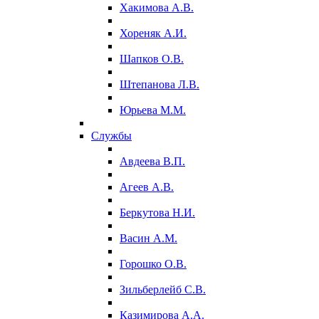
Хакимова А.В.
Хореняк А.И.
Шапков О.В.
Штепанова Л.В.
Юрьева М.М.
Службы
Авдеева В.П.
Агеев А.В.
Беркутова Н.И.
Васин А.М.
Горошко О.В.
Зильберлейб С.В.
Казимирова А.А.