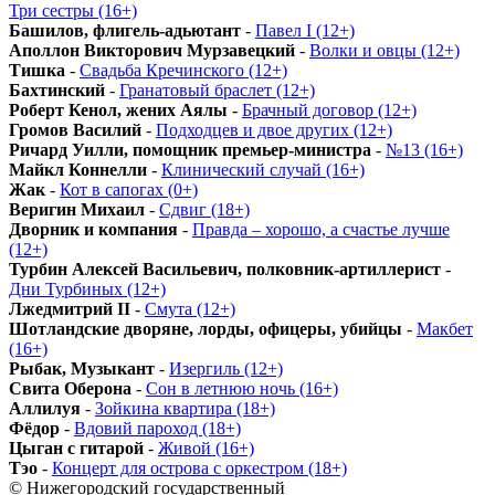
Три сестры (16+)
Башилов, флигель-адьютант
-
Павел I (12+)
Аполлон Викторович Мурзавецкий
-
Волки и овцы (12+)
Тишка
-
Свадьба Кречинского (12+)
Бахтинский
-
Гранатовый браслет (12+)
Роберт Кенол, жених Аялы
-
Брачный договор (12+)
Громов Василий
-
Подходцев и двое других (12+)
Ричард Уилли, помощник премьер-министра
-
№13 (16+)
Майкл Коннелли
-
Клинический случай (16+)
Жак
-
Кот в сапогах (0+)
Веригин Михаил
-
Сдвиг (18+)
Дворник и компания
-
Правда – хорошо, а счастье лучше
(12+)
Турбин Алексей Васильевич, полковник-артиллерист
-
Дни Турбиных (12+)
Лжедмитрий II
-
Смута (12+)
Шотландские дворяне, лорды, офицеры, убийцы
-
Макбет
(16+)
Рыбак, Музыкант
-
Изергиль (12+)
Свита Оберона
-
Сон в летнюю ночь (16+)
Аллилуя
-
Зойкина квартира (18+)
Фёдор
-
Вдовий пароход (18+)
Цыган с гитарой
-
Живой (16+)
Тэо
-
Концерт для острова с оркестром (18+)
© Нижегородский государственный