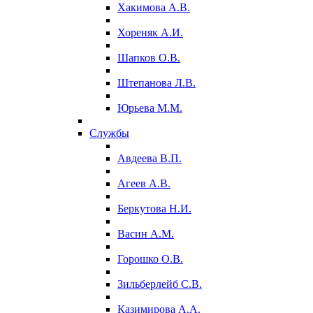
Хакимова А.В.
Хореняк А.И.
Шапков О.В.
Штепанова Л.В.
Юрьева М.М.
Службы
Авдеева В.П.
Агеев А.В.
Беркутова Н.И.
Васин А.М.
Горошко О.В.
Зильберлейб С.В.
Казимирова А.А.