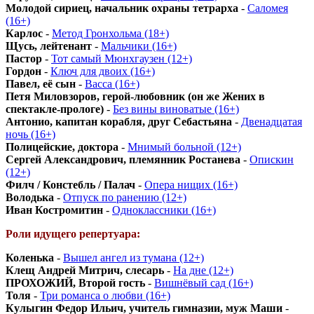
Молодой сириец, начальник охраны тетрарха
-
Саломея
(16+)
Карлос
-
Метод Гронхольма (18+)
Щусь, лейтенант
-
Мальчики (16+)
Пастор
-
Тот самый Мюнхгаузен (12+)
Гордон
-
Ключ для двоих (16+)
Павел, её сын
-
Васса (16+)
Петя Миловзоров, герой-любовник (он же Жених в
спектакле-прологе)
-
Без вины виноватые (16+)
Антонио, капитан корабля, друг Себастьяна
-
Двенадцатая
ночь (16+)
Полицейские, доктора
-
Мнимый больной (12+)
Сергей Александрович, племянник Ростанева
-
Опискин
(12+)
Филч / Констебль / Палач
-
Опера нищих (16+)
Володька
-
Отпуск по ранению (12+)
Иван Костромитин
-
Одноклассники (16+)
Роли идущего репертуара:
Коленька
-
Вышел ангел из тумана (12+)
Клещ Андрей Митрич, слесарь
-
На дне (12+)
ПРОХОЖИЙ, Второй гость
-
Вишнёвый сад (16+)
Толя
-
Три романса о любви (16+)
Кулыгин Федор Ильич, учитель гимназии, муж Маши
-