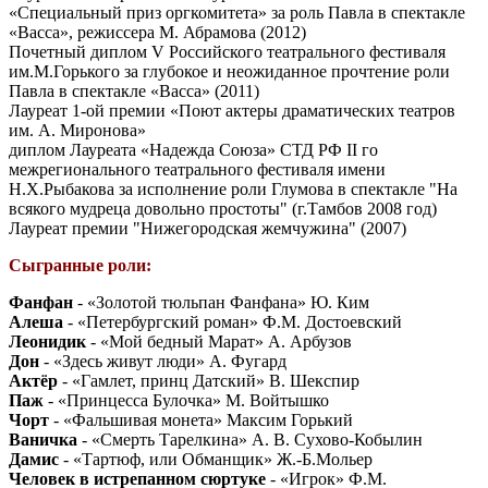
«Специальный приз оргкомитета» за роль Павла в спектакле
«Васса», режиссера М. Абрамова (2012)
Почетный диплом V Российского театрального фестиваля
им.М.Горького за глубокое и неожиданное прочтение роли
Павла в спектакле «Васса» (2011)
Лауреат 1-ой премии «Поют актеры драматических театров
им. А. Миронова»
диплом Лауреата «Надежда Союза» СТД РФ II го
межрегионального театрального фестиваля имени
Н.Х.Рыбакова за исполнение роли Глумова в спектакле "На
всякого мудреца довольно простоты" (г.Тамбов 2008 год)
Лауреат премии "Нижегородская жемчужина" (2007)
Сыгранные роли:
Фанфан
- «Золотой тюльпан Фанфана» Ю. Ким
Алеша
- «Петербургский роман» Ф.М. Достоевский
Леонидик
- «Мой бедный Марат» А. Арбузов
Дон
- «Здесь живут люди» А. Фугард
Актёр
- «Гамлет, принц Датский» В. Шекспир
Паж
- «Принцесса Булочка» М. Войтышко
Чорт
- «Фальшивая монета» Максим Горький
Ваничка
- «Смерть Тарелкина» А. В. Сухово-Кобылин
Дамис
- «Тартюф, или Обманщик» Ж.-Б.Мольер
Человек в истрепанном сюртуке
- «Игрок» Ф.М.