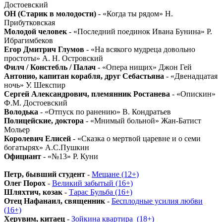
Достоевский
ОН (Старик в молодости)
- «Когда ты рядом» Н.
Прибутковская
Молодой человек
- «Последний поединок Ивана Бунина» Р.
Ибрагимбеков
Егор Дмитрич Глумов
- «На всякого мудреца довольно
простоты» А. Н. Островский
Филч / Констебль / Палач
- «Опера нищих» Джон Гей
Антонио, капитан корабля, друг Себастьяна
- «Двенадцатая
ночь» У. Шекспир
Сергей Александрович, племянник Ростанева
- «Опискин»
Ф.М. Достоевский
Володька
- «Отпуск по ранению» В. Кондратьев
Полицейские, доктора
- «Мнимый больной» Жан-Батист
Мольер
Королевич Елисей
- «Сказка о мертвой царевне и о семи
богатырях» А.С.Пушкин
Официант
- «№13» Р. Куни
Петр, бывший студент
-
Мещане (12+)
Олег Порох
-
Великий забытый (16+)
Шляхтич, козак
-
Тарас Бульба (16+)
Отец Нафанаил, священник
-
Бесплодные усилия любви
(16+)
Херувим, китаец
-
Зойкина квартира_(18+)