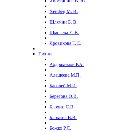
Хвостанцев В. Ю.
Хейфец М. И.
Шлямин Б. В.
Шмелева Е. В.
Яровикова Т. Е.
Труппа
Абдряхимов Р.А.
Алашеева М.П.
Баголей М.И.
Берегова О.В.
Блохин С.В.
Блохина В.В.
Божко Р.Л.