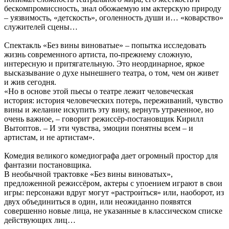
бескомпромиссность, знал обожаемую им актерскую природу
– уязвимость, «детскость», оголенность души и… «коварство»
служителей сцены…
Спектакль «Без вины виноватые» – попытка исследовать
жизнь современного артиста, по-прежнему сложную,
интересную и притягательную. Это неординарное, яркое
высказывание о духе нынешнего театра, о том, чем он живет
и жив сегодня.
«Но в основе этой пьесы о театре лежит человеческая
история: история человеческих потерь, переживаний, чувство
вины и желание искупить эту вину, вернуть утраченное, но
очень важное, – говорит режиссёр-постановщик Кирилл
Вытоптов. – И эти чувства, эмоции понятны всем – и
артистам, и не артистам».
Комедия великого комедиографа дает огромный простор для
фантазии постановщика.
В необычной трактовке «Без вины виноватых»,
предложенной режиссёром, актеры с упоением играют в свои
игры: персонажи вдруг могут «растрои́ться» или, наоборот, из
двух объединиться в один, или неожиданно появятся
совершенно новые лица, не указанные в классическом списке
действующих лиц…