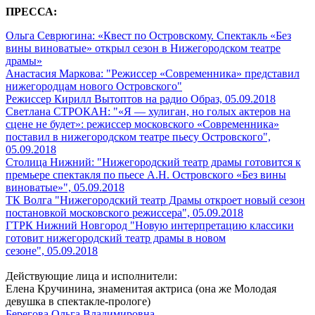
ПРЕССА:
Ольга Севрюгина: «Квест по Островскому. Спектакль «Без
вины виноватые» открыл сезон в Нижегородском театре
драмы»
Анастасия Маркова: "Режиссер «Современника» представил
нижегородцам нового Островского"
Режиссер Кирилл Вытоптов на радио Образ, 05.09.2018
Светлана СТРОКАН: "«Я — хулиган, но голых актеров на
сцене не будет»: режиссер московского «Современника»
поставил в нижегородском театре пьесу Островского",
05.09.2018
Столица Нижний: "Нижегородский театр драмы готовится к
премьере спектакля по пьесе А.Н. Островского «Без вины
виноватые»",
05.09.2018
ТК Волга "Нижегородский театр Драмы откроет новый сезон
постановкой московского режиссера",
05.09.2018
ГТРК Нижний Новгород "Новую интерпретацию классики
готовит нижегородский театр драмы в новом
сезоне",
05.09.2018
Действующие лица и исполнители:
Елена Кручинина, знаменитая актриса (она же Молодая
девушка в спектакле-прологе)
Берегова Ольга Владимировна