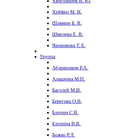
Хвостанцев В. Ю.
Хейфец М. И.
Шлямин Б. В.
Шмелева Е. В.
Яровикова Т. Е.
Труппа
Абдряхимов Р.А.
Алашеева М.П.
Баголей М.И.
Берегова О.В.
Блохин С.В.
Блохина В.В.
Божко Р.Л.