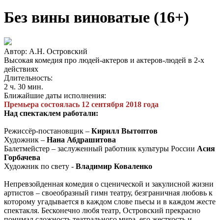
Без вины виноватые (16+)
Автор: А.Н. Островский
Высокая комедия про людей-актеров и актеров-людей в 2-х
действиях
Длительность:
2 ч. 30 мин.
Ближайшие даты исполнения:
Премьера состоялась 12 сентября 2018 года
Над спектаклем работали:
Режиссёр-постановщик –
Кирилл Вытоптов
Художник –
Нана Абдрашитова
Балетмейстер – заслуженный работник культуры России
Асия
Горбачева
Художник по свету -
Владимир Коваленко
Непревзойденная комедия о сценической и закулисной жизни
артистов – своеобразный гимн театру, безграничная любовь к
которому угадывается в каждом слове пьесы и в каждом жесте
спектакля. Бесконечно любя театр, Островский прекрасно
понимал сложность театрального мира, его жесткость и