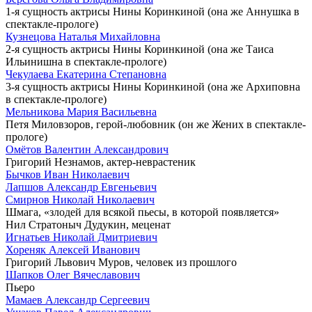
1-я сущность актрисы Нины Коринкиной (она же Аннушка в
спектакле-прологе)
Кузнецова Наталья Михайловна
2-я сущность актрисы Нины Коринкиной (она же Таиса
Ильинишна в спектакле-прологе)
Чекулаева Екатерина Степановна
3-я сущность актрисы Нины Коринкиной (она же Архиповна
в спектакле-прологе)
Мельникова Мария Васильевна
Петя Миловзоров, герой-любовник (он же Жених в спектакле-
прологе)
Омётов Валентин Александрович
Григорий Незнамов, актер-неврастеник
Бычков Иван Николаевич
Лапшов Александр Евгеньевич
Смирнов Николай Николаевич
Шмага, «злодей для всякой пьесы, в которой появляется»
Нил Стратоныч Дудукин, меценат
Игнатьев Николай Дмитриевич
Хореняк Алексей Иванович
Григорий Львович Муров, человек из прошлого
Шапков Олег Вячеславович
Пьеро
Мамаев Александр Сергеевич