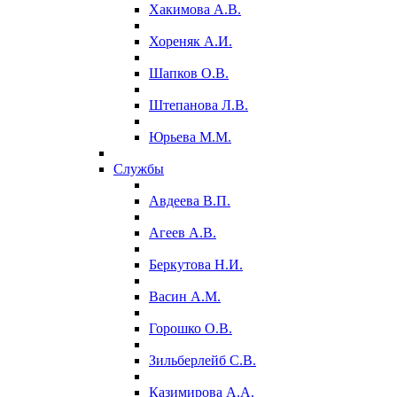
Хакимова А.В.
Хореняк А.И.
Шапков О.В.
Штепанова Л.В.
Юрьева М.М.
Службы
Авдеева В.П.
Агеев А.В.
Беркутова Н.И.
Васин А.М.
Горошко О.В.
Зильберлейб С.В.
Казимирова А.А.