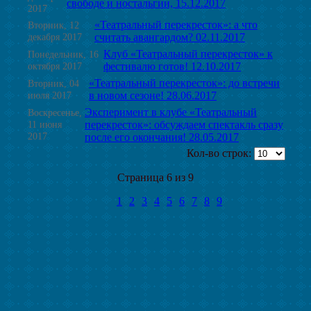
свободе и ностальгии, 15.12.2017
2017
«Театральный перекресток»: а что
Вторник, 12
декабря 2017
считать авангардом? 02.11.2017
Клуб «Театральный перекресток» к
Понедельник, 16
октября 2017
фестивалю готов! 12.10.2017
«Театральный перекресток»: до встречи
Вторник, 04
июля 2017
в новом сезоне! 28.06.2017
Эксперимент в клубе «Театральный
Воскресенье,
11 июня
перекресток»: обсуждаем спектакль сразу
2017
после его окончания! 28.05.2017
Кол-во строк:
Страница 6 из 9
1
2
3
4
5
6
7
8
9