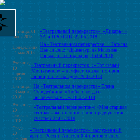
«Театральный перекресток»: «Дикарь» –
Пятница, 01
июня 2018
ЗА и ПРОТИВ, 22.05.2018
На «Театральном перекрестке» - Татьяна
Понедельник,
Цыганкова: «Драматургия Максима
21 мая 2018
Горького – гениальна», 16.04.2018
Вторник,
«Театральный перекресток»: «Тот самый
10
Мюнхгаузен» – памфлет, сказка, история
апреля
любви, полет на ядре, 29.03.2018
2018
На «Театральном перекрестке» Елена
Пятница,
23 марта
Суродейкина: «Люблю, когда о
2018
человеческом…», 18.02.2018
Вторник,
«Театральный перекресток»: «Моя старшая
20
сестра» – жертвенность или предчувствие
февраля
счастья? 24.01.2018
2018
Среда,
«Театральный перекресток»: заслуженный
20
артист России Анатолий Фирстов о снах,
декабря