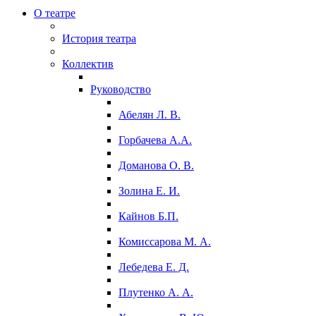
О театре
История театра
Коллектив
Руководство
Абелян Л. В.
Горбачева А.А.
Доманова О. В.
Золина Е. И.
Кайнов Б.П.
Комиссарова М. А.
Лебедева Е. Д.
Плутенко А. А.