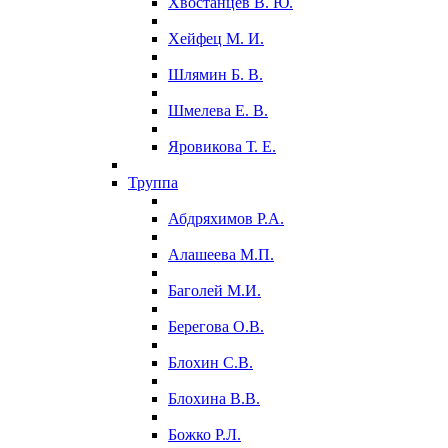
Хвостанцев В. Ю.
Хейфец М. И.
Шлямин Б. В.
Шмелева Е. В.
Яровикова Т. Е.
Труппа
Абдряхимов Р.А.
Алашеева М.П.
Баголей М.И.
Берегова О.В.
Блохин С.В.
Блохина В.В.
Божко Р.Л.