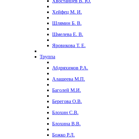
Хвостанцев В. Ю.
Хейфец М. И.
Шлямин Б. В.
Шмелева Е. В.
Яровикова Т. Е.
Труппа
Абдряхимов Р.А.
Алашеева М.П.
Баголей М.И.
Берегова О.В.
Блохин С.В.
Блохина В.В.
Божко Р.Л.