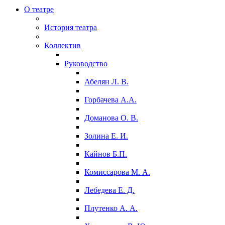
О театре
История театра
Коллектив
Руководство
Абелян Л. В.
Горбачева А.А.
Доманова О. В.
Золина Е. И.
Кайнов Б.П.
Комиссарова М. А.
Лебедева Е. Д.
Плутенко А. А.