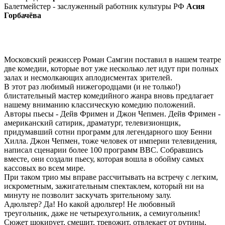
Балетмейстер - заслуженный работник культуры РФ
Асия
Горбачёва
Московский режиссер Роман Самгин поставил в нашем театре
две комедии, которые вот уже несколько лет идут при полных
залах и несмолкающих аплодисментах зрителей.
В этот раз любимый нижегородцами (и не только!)
блистательный мастер комедийного жанра вновь предлагает
нашему вниманию классическую комедию положений.
Авторы пьесы - Дейв Фримен и Джон Чепмен. Дейв Фримен -
американский сатирик, драматург, телевизионщик,
придумавший сотни программ для легендарного шоу Бенни
Хилла. Джон Чепмен, тоже человек от империи телевидения,
написал сценарии более 100 программ BBC. Собравшись
вместе, они создали пьесу, которая вошла в обойму самых
кассовых во всем мире.
При таком трио мы вправе рассчитывать на встречу с легким,
искрометным, зажигательным спектаклем, который ни на
минуту не позволит заскучать зрительному залу.
Адюльтер? Да! Но какой адюльтер! Не любовный
треугольник, даже не четырехугольник, а семиугольник!
Сюжет шокирует, смешит, тревожит, отвлекает от рутины,