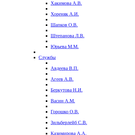
Хакимова А.В.
Хореняк А.И.
Шапков О.В.
Штепанова Л.В.
Юрьева М.М.
Службы
Авдеева В.П.
Агеев А.В.
Беркутова Н.И.
Васин А.М.
Горошко О.В.
Зильберлейб С.В.
Казимирова А.А.