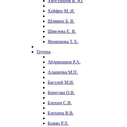
Хвостанцев В. Ю.
Хейфец М. И.
Шлямин Б. В.
Шмелева Е. В.
Яровикова Т. Е.
Труппа
Абдряхимов Р.А.
Алашеева М.П.
Баголей М.И.
Берегова О.В.
Блохин С.В.
Блохина В.В.
Божко Р.Л.