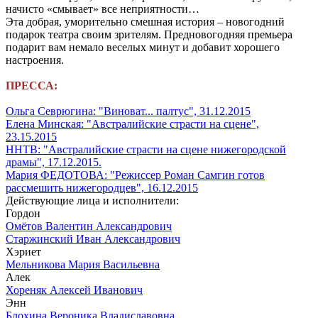
начисто «смывает» все неприятности…
Эта добрая, уморительно смешная история – новогодний
подарок театра своим зрителям. Предновогодняя премьера
подарит вам немало веселых минут и добавит хорошего
настроения.
ПРЕССА:
Ольга Севрюгина: "Виноват... палтус", 31.12.2015
Елена Минская: "Австралийские страсти на сцене",
23.15.2015
ННТВ: "Австралийские страсти на сцене нижегородской
драмы", 17.12.2015.
Мария ФЕДОТОВА: "Режиссер Роман Самгин готов
рассмешить нижегородцев", 16.12.2015
Действующие лица и исполнители:
Гордон
Омётов Валентин Александрович
Старжинский Иван Александрович
Хэриет
Мельникова Мария Васильевна
Алек
Хореняк Алексей Иванович
Энн
Блохина Вероника Владиславовна