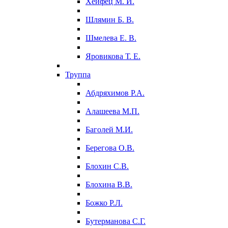
Хейфец М. И.
Шлямин Б. В.
Шмелева Е. В.
Яровикова Т. Е.
Труппа
Абдряхимов Р.А.
Алашеева М.П.
Баголей М.И.
Берегова О.В.
Блохин С.В.
Блохина В.В.
Божко Р.Л.
Бутерманова С.Г.