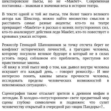
шекспировские пьесы, но не «Макбет». Современная
постановка – знаковая и значимая веха в истории театра.
В тексте одной и той же пьесы, тем более такого великого
автора как Шекспир, можно найти множество смыслов и
расставить самые разные акценты: кто-то на театре
превращает «Макбета» в рассказ о кознях потусторонних сил,
кто-то анализирует действия леди Макбет, кто-то повествует о
кровавых ужасах истории.
Режиссёр Геннадий Шапошников за точку отсчета берет не
конфликт исторических личностей, а трагедию человека,
которому посулили великое будущее и который не в силах
устоять перед соблазном его приблизить, преступив все
нравственные законы.
«Я вижу в этой пьесе миф о том, как дьявол внутри человека
искушает его каждый день, – говорит режиссёр.– И мне
интересно понять, каковы запасы прочности человека,
исследовать пределы человеческих возможностей в
невозможных ситуациях».
Сценография также отсылает зрителя к древним мифам и
легендам. В холодно-«потустороннем» свете предметный мир
сцены глубоко символичен и подвижен: что сулит
человечеству открытый в очередной раз «ящик Пандоры»?..