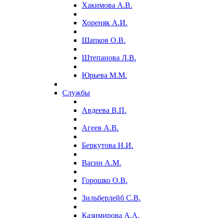
Хакимова А.В.
Хореняк А.И.
Шапков О.В.
Штепанова Л.В.
Юрьева М.М.
Службы
Авдеева В.П.
Агеев А.В.
Беркутова Н.И.
Васин А.М.
Горошко О.В.
Зильберлейб С.В.
Казимирова А.А.