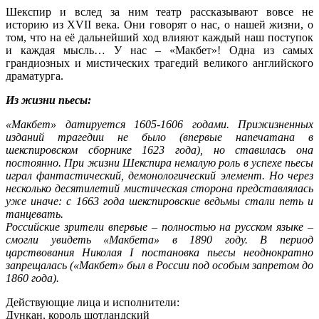
Шекспир и вслед за ним театр рассказывают вовсе не
историю из XVII века. Они говорят о нас, о нашей жизни, о
том, что на её дальнейший ход влияют каждый наш поступок
и каждая мысль… У нас – «Макбет»! Одна из самых
грандиозных и мистических трагедий великого английского
драматурга.
Из жизни пьесы:
«Макбет» датируется 1605-1606 годами. Прижизненных
изданий трагедии не было (впервые напечатана в
шекспировском сборнике 1623 года), но ставилась она
постоянно. При жизни Шекспира немалую роль в успехе пьесы
играл фантастический, демонологический элемент. Но через
несколько десятилетий мистическая сторона представлялась
уже иначе: с 1663 года шекспировские ведьмы стали петь и
танцевать.
Российские зрители впервые – полностью на русском языке –
смогли увидеть «Макбета» в 1890 году. В период
царствования Николая I постановка пьесы неоднократно
запрещалась («Макбет» был в России под особым запретом до
1860 года).
Действующие лица и исполнители:
Дункан, король шотландский