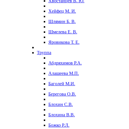
Хвостанцев В. Ю.
Хейфец М. И.
Шлямин Б. В.
Шмелева Е. В.
Яровикова Т. Е.
Труппа
Абдряхимов Р.А.
Алашеева М.П.
Баголей М.И.
Берегова О.В.
Блохин С.В.
Блохина В.В.
Божко Р.Л.