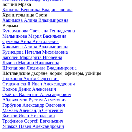
Богиня Мрака
Блохина Вероника Владиславовна
Хранительница Света
Хакимова Алина Владимировна
Ведьмы
Бутерманова Светлана Геннадьевна
Мельникова Мария Васильевна
Сучкова Анна Анатольевна
Хакимова Алина Владимировна
Кузнецова Наталья Михайловна
Баголей Маргарита Игоревна
Львова Марина Николаевна
Штепанова Людмила Владимировна
Шотландские дворяне, лорды, офицеры, убийцы
Прохоров Артём Сергеевич
Старжинский Иван Александрович
Волков Денис Алексеевич
Омётов Валентин Александрович
Абдряхимов Рустам Ахметович
Горбунов Александр Олегович
Мамаев Александр Сергеевич
Бычков Иван Николаевич
Трофимов Сергей Евгеньевич
Ушаков Павел Александрович