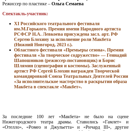
Режиссер по пластике –
Ольга Семаева
Спектакль-участник:
ХI Российского театрального фестиваля
им.М.Горького. Премия имени Народного артиста
РСФСР Н.А. Левкоева присуждена засл. арт. РФ
Сергею Блохину за исполнение роли Макбета
(Нижний Новгород, 2023 г.).
Областного фестиваля «Премьеры сезона». Премия
фестиваля «За творческое содружество» — Геннадий
Шапошников (режиссер-постановщик) и Борис
Шлямин (сценография и костюмы). Заслуженный
артист РФ Сергей Блохин награжден Творческой
командировкой Союза Театральных Деятелей России
«За исполнительское мастерство в раскрытии образа
Макбета в спектакле «Макбет».
За последние 100 лет «Макбета» не было на сцене
Нижегородского театра драмы. Ставились «Гамлет» и
«Отелло», «Ромео и Джульетта» и «Ричард III», другие