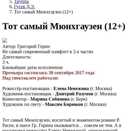
Труппа
Гусев Д.Э.
Тот самый Мюнхгаузен (12+)
Тот самый Мюнхгаузен (12+)
Автор: Григорий Горин
Не самый современный памфлет в 2-х частях
Длительность:
3 ч.
Ближайшие даты исполнения:
Премьера состоялась 30 сентября 2017 года
Над спектаклем работали:
Режиссёр-постановщик -
Елена Невежина
(г. Москва)
Художник-постановщик -
Дмитрий Разумов
(г. Москва)
Композитор -
Марина Собянина
(г. Берн)
Художник по свету -
Максим Бирюков
(г. Москва)
Тот самый Мюнхгаузен, воспетый в знаменитом романе Р.
Распе, в пьесе Гр. Горина оказывается… совсем не тем. А в
постановке режиссёра Елены Невежиной, определившей