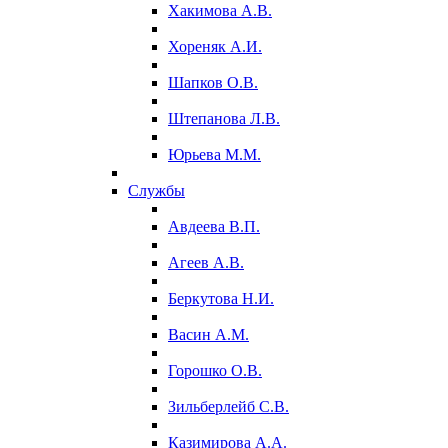
Хакимова А.В.
Хореняк А.И.
Шапков О.В.
Штепанова Л.В.
Юрьева М.М.
Службы
Авдеева В.П.
Агеев А.В.
Беркутова Н.И.
Васин А.М.
Горошко О.В.
Зильберлейб С.В.
Казимирова А.А.