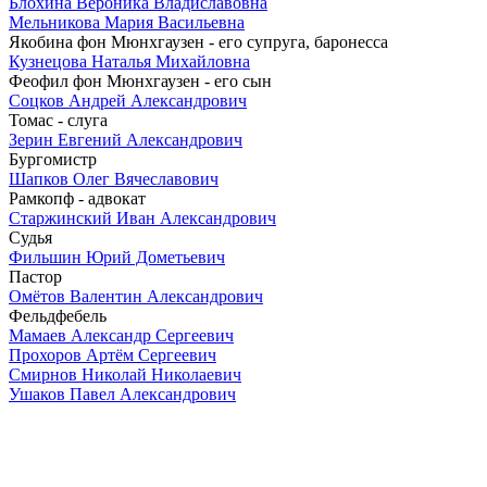
Блохина Вероника Владиславовна
Мельникова Мария Васильевна
Якобина фон Мюнхгаузен - его супруга, баронесса
Кузнецова Наталья Михайловна
Феофил фон Мюнхгаузен - его сын
Соцков Андрей Александрович
Томас - слуга
Зерин Евгений Александрович
Бургомистр
Шапков Олег Вячеславович
Рамкопф - адвокат
Старжинский Иван Александрович
Судья
Фильшин Юрий Дометьевич
Пастор
Омётов Валентин Александрович
Фельдфебель
Мамаев Александр Сергеевич
Прохоров Артём Сергеевич
Смирнов Николай Николаевич
Ушаков Павел Александрович