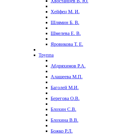
Хвостанцев В. Ю.
Хейфец М. И.
Шлямин Б. В.
Шмелева Е. В.
Яровикова Т. Е.
Труппа
Абдряхимов Р.А.
Алашеева М.П.
Баголей М.И.
Берегова О.В.
Блохин С.В.
Блохина В.В.
Божко Р.Л.