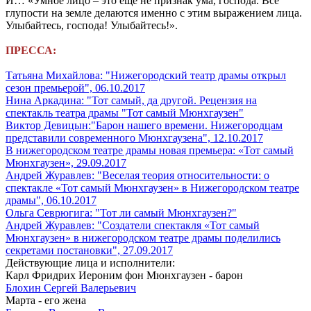
И… «Умное лицо – это ещё не признак ума, господа. Все
глупости на земле делаются именно с этим выражением лица.
Улыбайтесь, господа! Улыбайтесь!».
ПРЕССА:
Татьяна Михайлова: "Нижегородский театр драмы открыл
сезон премьерой", 06.10.2017
Нина Аркадина: "Тот самый, да другой. Рецензия на
спектакль театра драмы "Тот самый Мюнхгаузен"
Виктор Девицын:"Барон нашего времени. Нижегородцам
представили современного Мюнхгаузена", 12.10.2017
В нижегородском театре драмы новая премьера: «Тот самый
Мюнхгаузен», 29.09.2017
Андрей Журавлев: "Веселая теория относительности: о
спектакле «Тот самый Мюнхгаузен» в Нижегородском театре
драмы", 06.10.2017
Ольга Севрюгига: "Тот ли самый Мюнхгаузен?"
Андрей Журавлев: "Создатели спектакля «Тот самый
Мюнхгаузен» в нижегородском театре драмы поделились
секретами постановки", 27.09.2017
Действующие лица и исполнители:
Карл Фридрих Иероним фон Мюнхгаузен - барон
Блохин Сергей Валерьевич
Марта - его жена