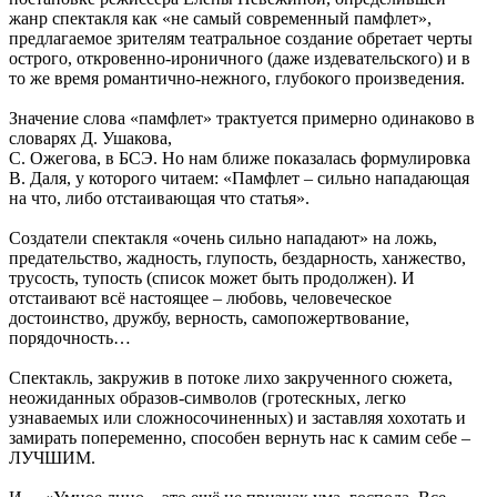
жанр спектакля как «не самый современный памфлет»,
предлагаемое зрителям театральное создание обретает черты
острого, откровенно-ироничного (даже издевательского) и в
то же время романтично-нежного, глубокого произведения.
Значение слова «памфлет» трактуется примерно одинаково в
словарях Д. Ушакова,
С. Ожегова, в БСЭ. Но нам ближе показалась формулировка
В. Даля, у которого читаем: «Памфлет – сильно нападающая
на что, либо отстаивающая что статья».
Создатели спектакля «очень сильно нападают» на ложь,
предательство, жадность, глупость, бездарность, ханжество,
трусость, тупость (список может быть продолжен). И
отстаивают всё настоящее – любовь, человеческое
достоинство, дружбу, верность, самопожертвование,
порядочность…
Спектакль, закружив в потоке лихо закрученного сюжета,
неожиданных образов-символов (гротескных, легко
узнаваемых или сложносочиненных) и заставляя хохотать и
замирать попеременно, способен вернуть нас к самим себе –
ЛУЧШИМ.