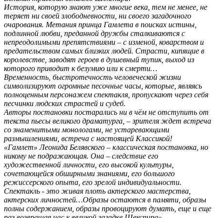
История, которую знают уже многие века, тем не менее, не
теряет ни своей злободневности, ни своего загадочного
очарования. Метания принца Гамлета в поисках истины,
подлинной любви, преданной дружбы сталкиваются с
непреодолимыми препятствиями – с изменой, коварством и
предательством самых близких людей. Страсти, кипящие в
королевстве, заводят героев в душевный тупик, выход из
которого приводит к безумию или к смерти…
Временность, быстротечность человеческой жизни
символизируют огромные песочные часы, которые, являясь
полноценным персонажем спектакля, пропускают через себя
песчинки людских страстей и судеб.
Авторы постановки постарались ни в чём не отступить от
текста пьесы великого драматурга, – зрителя ждет встреча
со знаменитыми монологами, не устаревающими
размышлениями, встреча с настоящей Классикой!
«Гамлет» Леонида Белявского – классическая постановка, но
никому не подражающая. Она – следствие его
художественной личности, его высокой культуры,
сочетающейся обширными знаниями, его большого
режиссерского опыта, его зрелой индивидуальности.
Спектакль - это живая плоть актерского мастерства,
актерских личностей…Образы остаются в памяти, образы
полны содержанием, образы провоцируют думать, еще и еще
раз возвращая нас к великой загадке Шекспира».