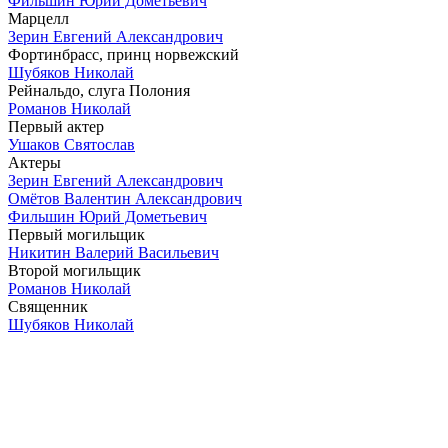
Фильшин Юрий Дометьевич
Марцелл
Зерин Евгений Александрович
Фортинбрасс, принц норвежский
Шубяков Николай
Рейнальдо, слуга Полония
Романов Николай
Первый актер
Ушаков Святослав
Актеры
Зерин Евгений Александрович
Омётов Валентин Александрович
Фильшин Юрий Дометьевич
Первый могильщик
Никитин Валерий Васильевич
Второй могильщик
Романов Николай
Священник
Шубяков Николай