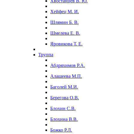
Хвостанцев В. Ю.
Хейфец М. И.
Шлямин Б. В.
Шмелева Е. В.
Яровикова Т. Е.
Труппа
Абдряхимов Р.А.
Алашеева М.П.
Баголей М.И.
Берегова О.В.
Блохин С.В.
Блохина В.В.
Божко Р.Л.