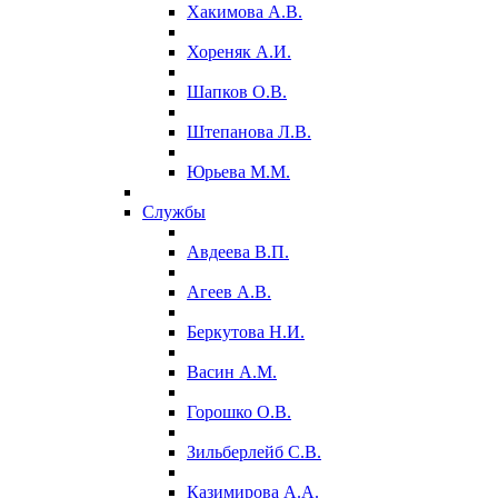
Хакимова А.В.
Хореняк А.И.
Шапков О.В.
Штепанова Л.В.
Юрьева М.М.
Службы
Авдеева В.П.
Агеев А.В.
Беркутова Н.И.
Васин А.М.
Горошко О.В.
Зильберлейб С.В.
Казимирова А.А.