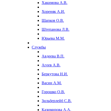
Хакимова А.В.
Хореняк А.И.
Шапков О.В.
Штепанова Л.В.
Юрьева М.М.
Службы
Авдеева В.П.
Агеев А.В.
Беркутова Н.И.
Васин А.М.
Горошко О.В.
Зильберлейб С.В.
Казимирова А.А.