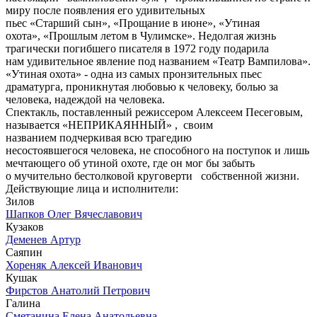
миру после появления его удивительных
пьес «Старший сын», «Прощание в июне», «Утиная
охота», «Прошлым летом в Чулимске». Недолгая жизнь
трагически погибшего писателя в 1972 году подарила
нам удивительное явление под названием «Театр Вампилова».
«Утиная охота» - одна из самых пронзительных пьес
драматурга, проникнутая любовью к человеку, болью за
человека, надеждой на человека.
Спектакль, поставленный режиссером Алексеем Песеговым,
называется «НЕПРИКАЯННЫЙ» , своим
названием подчеркивая всю трагедию
несостоявшегося человека, не способного на поступок и лишь
мечтающего об утиной охоте, где он мог бы забыть
о мучительно бестолковой круговерти собственной жизни.
Действующие лица и исполнители:
Зилов
Шапков Олег Вячеславович
Кузаков
Деменев Артур
Саяпин
Хореняк Алексей Иванович
Кушак
Фирстов Анатолий Петрович
Галина
Сметанина Елена Анатольевна