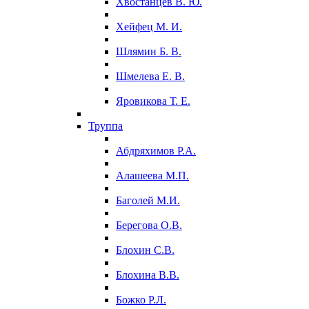
Хвостанцев В. Ю.
Хейфец М. И.
Шлямин Б. В.
Шмелева Е. В.
Яровикова Т. Е.
Труппа
Абдряхимов Р.А.
Алашеева М.П.
Баголей М.И.
Берегова О.В.
Блохин С.В.
Блохина В.В.
Божко Р.Л.