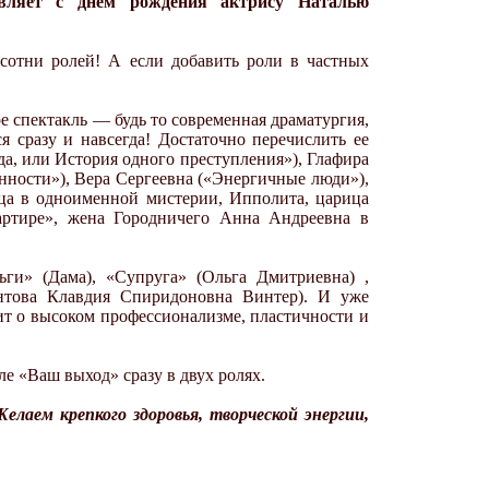
авляет с днем рождения актрису Наталью
усотни ролей! А если добавить роли в частных
е спектакль — будь то современная драматургия,
я сразу и навсегда! Достаточно перечислить ее
а, или История одного преступления»), Глафира
нности»), Вера Сергеевна («Энергичные люди»),
ица в одноименной мистерии, Ипполита, царица
ртире», жена Городничего Анна Андреевна в
ьги» (Дама), «Супруга» (Ольга Дмитриевна) ,
нтова Клавдия Спиридоновна Винтер). И уже
ит о высоком профессионализме, пластичности и
ле «Ваш выход» сразу в двух ролях.
лаем крепкого здоровья, творческой энергии,