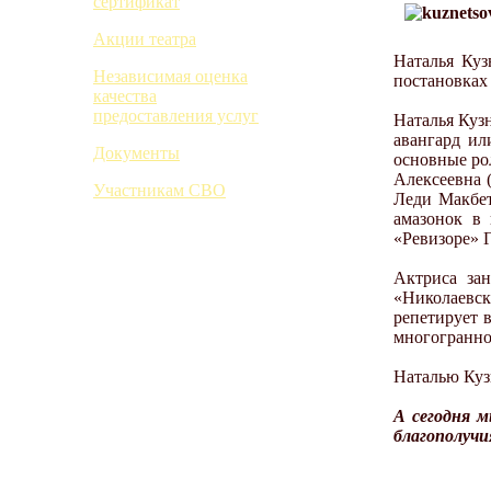
сертификат
Акции театра
Наталья Куз
Независимая оценка
постановках 
качества
предоставления услуг
Наталья Кузн
авангард ил
Документы
основные ро
Алексеевна 
Участникам СВО
Леди Макбет
амазонок в
«Ревизоре» Г
Актриса зан
«Николаевс
репетирует 
многогранно
Наталью Кузн
А сегодня м
благополучи