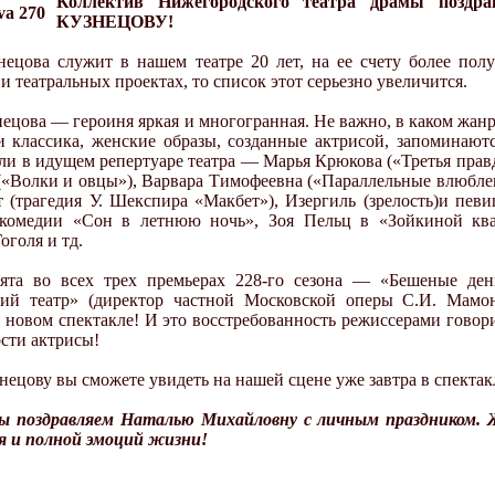
Коллектив Нижегородского театра драмы поздр
КУЗНЕЦОВУ!
нецова служит в нашем театре 20 лет, на ее счету более пол
и театральных проектах, то список этот серьезно увеличится.
ецова — героиня яркая и многогранная. Не важно, в каком жанр
и классика, женские образы, созданные актрисой, запоминаютс
ли в идущем репертуаре театра — Марья Крюкова («Третья правд
(«Волки и овцы»), Варвара Тимофеевна («Параллельные влюбле
 (трагедия У. Шекспира «Макбет»), Изергиль (зрелость)и пев
 комедии «Сон в летнюю ночь», Зоя Пельц в «Зойкиной ква
оголя и тд.
ята во всех трех премьерах 228-го сезона — «Бешеные ден
кий театр» (директор частной Московской оперы С.И. Мамо
в новом спектакле! И это восстребованность режиссерами говор
сти актрисы!
ецову вы сможете увидеть на нашей сцене уже завтра в спектак
ы поздравляем Наталью Михайловну с личным праздником. Же
я и полной эмоций жизни!