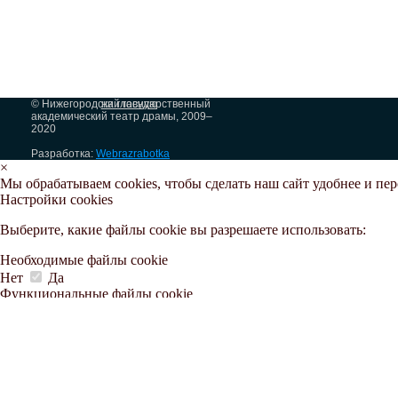
© Нижегородский государственный
на главную
академический театр драмы, 2009–
2020
Разработка:
Webrazrabotka
×
Мы обрабатываем cookies, чтобы сделать наш сайт удобнее и пе
Настройки cookies
Выберите, какие файлы cookie вы разрешаете использовать:
Необходимые файлы cookie
Нет
Да
Функциональные файлы cookie
Нет
Да
Аналитические файлы cookie
Нет
Да
Маркетинговые файлы cookie
Нет
Да
Принять все
Отклонить все