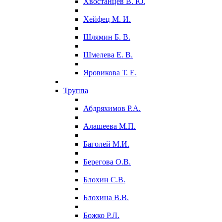
Хвостанцев В. Ю.
Хейфец М. И.
Шлямин Б. В.
Шмелева Е. В.
Яровикова Т. Е.
Труппа
Абдряхимов Р.А.
Алашеева М.П.
Баголей М.И.
Берегова О.В.
Блохин С.В.
Блохина В.В.
Божко Р.Л.