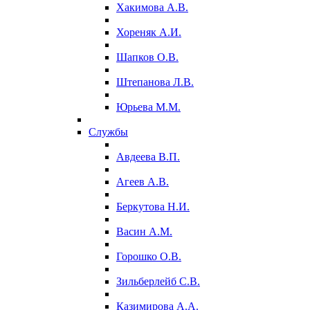
Хакимова А.В.
Хореняк А.И.
Шапков О.В.
Штепанова Л.В.
Юрьева М.М.
Службы
Авдеева В.П.
Агеев А.В.
Беркутова Н.И.
Васин А.М.
Горошко О.В.
Зильберлейб С.В.
Казимирова А.А.