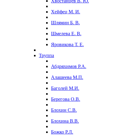
Хвостанцев В. Ю.
Хейфец М. И.
Шлямин Б. В.
Шмелева Е. В.
Яровикова Т. Е.
Труппа
Абдряхимов Р.А.
Алашеева М.П.
Баголей М.И.
Берегова О.В.
Блохин С.В.
Блохина В.В.
Божко Р.Л.