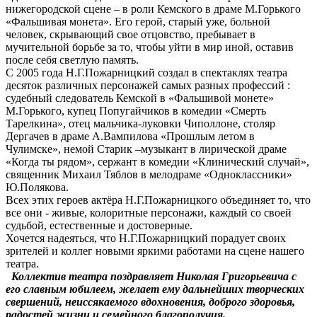
нижегородской сцене – в роли Кемского в драме М.Горького
«Фальшивая монета». Его герой, старый уже, больной
человек, скрывающий свое отцовство, пребывает в
мучительной борьбе за то, чтобы уйти в мир иной, оставив
после себя светлую память.
С 2005 года Н.Г.Пожарницкий создал в спектаклях театра
десяток различных персонажей самых разных профессий :
судебный следователь Кемской в «Фальшивой монете»
М.Горького, купец Попугайчиков в комедии «Смерть
Тарелкина», отец мальчика-луковки Чиполлоне, столяр
Дергачев в драме А.Вампилова «Прошлым летом в
Чулимске», немой Старик –музыкант в лирической драме
«Когда ты рядом», сержант в комедии «Клинический случай»,
священник Михаил Тяблов в мелодраме «Одноклассники»
Ю.Полякова.
Всех этих героев актёра Н.Г.Пожарницкого объединяет то, что
все они - живые, колоритные персонажи, каждый со своей
судьбой, естественные и достоверные.
Хочется надеяться, что Н.Г.Пожарницкий порадует своих
зрителей и коллег новыми яркими работами на сцене нашего
театра.
Коллектив театра поздравляет Николая Григорьевича с
его славным юбилеем, желает ему дальнейших творческих
свершений, неиссякаемого вдохновения, доброго здоровья,
радостей жизни и семейного благополучия.