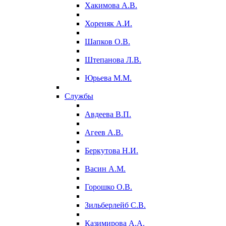
Хакимова А.В.
Хореняк А.И.
Шапков О.В.
Штепанова Л.В.
Юрьева М.М.
Службы
Авдеева В.П.
Агеев А.В.
Беркутова Н.И.
Васин А.М.
Горошко О.В.
Зильберлейб С.В.
Казимирова А.А.