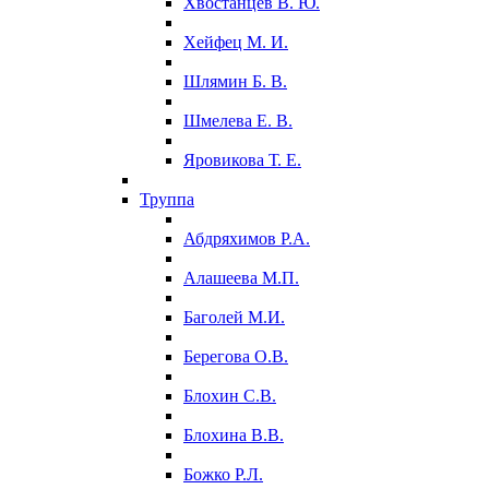
Хвостанцев В. Ю.
Хейфец М. И.
Шлямин Б. В.
Шмелева Е. В.
Яровикова Т. Е.
Труппа
Абдряхимов Р.А.
Алашеева М.П.
Баголей М.И.
Берегова О.В.
Блохин С.В.
Блохина В.В.
Божко Р.Л.