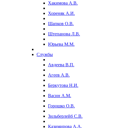
Хакимова А.В.
Хореняк А.И.
Шапков О.В.
Штепанова Л.В.
Юрьева М.М.
Службы
Авдеева В.П.
Агеев А.В.
Беркутова Н.И.
Васин А.М.
Горошко О.В.
Зильберлейб С.В.
Казимирова А.А.