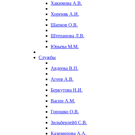
Хакимова А.В.
Хореняк А.И.
Шапков О.В.
Штепанова Л.В.
Юрьева М.М.
Службы
Авдеева В.П.
Агеев А.В.
Беркутова Н.И.
Васин А.М.
Горошко О.В.
Зильберлейб С.В.
Казимирова А.А.