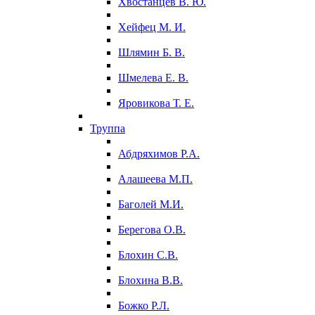
Хвостанцев В. Ю.
Хейфец М. И.
Шлямин Б. В.
Шмелева Е. В.
Яровикова Т. Е.
Труппа
Абдряхимов Р.А.
Алашеева М.П.
Баголей М.И.
Берегова О.В.
Блохин С.В.
Блохина В.В.
Божко Р.Л.