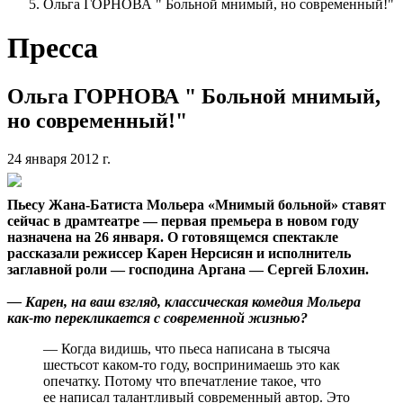
Ольга ГОРНОВА " Больной мнимый, но современный!"
Пресса
Ольга ГОРНОВА " Больной мнимый,
но современный!"
24 января 2012 г.
Пьесу
Жана-Батиста
Мольера «Мнимый больной» ставят
сейчас в драмтеатре — первая премьера в новом году
назначена на 26 января. О готовящемся спектакле
рассказали режиссер Карен Нерсисян и исполнитель
заглавной роли — господина Аргана — Сергей Блохин.
— Карен, на ваш взгляд, классическая комедия Мольера
как-то
перекликается с современной жизнью?
— Когда видишь, что пьеса написана в тысяча
шестьсот
каком-то
году, воспринимаешь это как
опечатку. Потому что впечатление такое, что
ее написал талантливый современный автор. Это