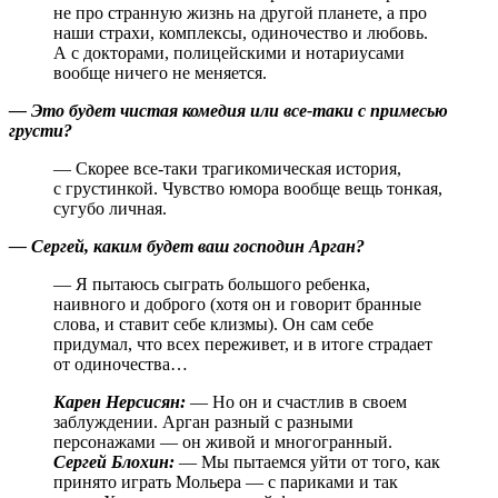
не про странную жизнь на другой планете, а про
наши страхи, комплексы, одиночество и любовь.
А с докторами, полицейскими и нотариусами
вообще ничего не меняется.
— Это будет чистая комедия или
все-таки
с примесью
грусти?
— Скорее
все-таки
трагикомическая история,
с грустинкой. Чувство юмора вообще вещь тонкая,
сугубо личная.
— Сергей, каким будет ваш господин Арган?
— Я пытаюсь сыграть большого ребенка,
наивного и доброго (хотя он и говорит бранные
слова, и ставит себе клизмы). Он сам себе
придумал, что всех переживет, и в итоге страдает
от одиночества…
Карен Нерсисян:
— Но он и счастлив в своем
заблуждении. Арган разный с разными
персонажами — он живой и многогранный.
Сергей Блохин:
— Мы пытаемся уйти от того, как
принято играть Мольера — с париками и так