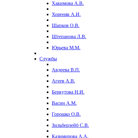
Хакимова А.В.
Хореняк А.И.
Шапков О.В.
Штепанова Л.В.
Юрьева М.М.
Службы
Авдеева В.П.
Агеев А.В.
Беркутова Н.И.
Васин А.М.
Горошко О.В.
Зильберлейб С.В.
Казимирова А.А.