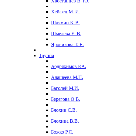
Хвостанцев В. Ю.
Хейфец М. И.
Шлямин Б. В.
Шмелева Е. В.
Яровикова Т. Е.
Труппа
Абдряхимов Р.А.
Алашеева М.П.
Баголей М.И.
Берегова О.В.
Блохин С.В.
Блохина В.В.
Божко Р.Л.