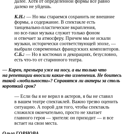
далее. Хотя от определенной формы все равно
далеко не уйдешь.
К.Н.:
— Но мы стараемся сохранить не внешние
формы, а содержание. В спектакле есть
танцевально-пластические
вкрапления,
но
все-таки
музыка служит только фоном
и отвечает за атмосферу. Причем мы не искали
музыки, исторически соответствующей эпохе, —
выбрали современных французских композиторов.
С.Б.:
— Но в костюмах и декорациях, безусловно,
есть
что-то
от старинного театра.
— Карен, премьера уже на носу, а вы только что
на репетиции вносили
какие-то
изменения. Не боитесь
такой «мобильности»? Справятся ли актеры за столь
короткий срок?
— Если бы я не верил в актеров, я бы не ставил
в вашем театре спектаклей. Важно трезво оценить
ситуацию. А порой для того, чтобы спектакль
сложился окончательно, просто не хватает
главного героя — зрителя: он приходит — и все
встает на свои места.
Ольга ГОРНОВА.