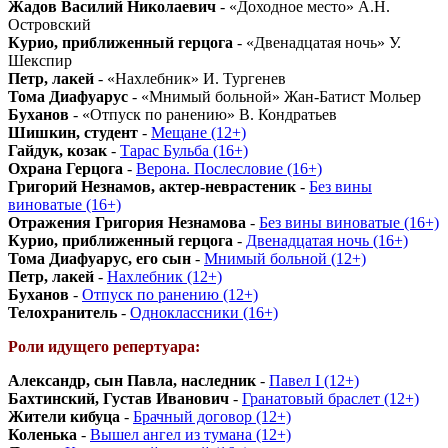
Жадов Василий Николаевич
- «Доходное место» А.Н.
Островский
Курио, приближенный герцога
- «Двенадцатая ночь» У.
Шекспир
Петр, лакей
- «Нахлебник» И. Тургенев
Тома Диафуарус
- «Мнимый больной» Жан-Батист Мольер
Буханов
- «Отпуск по ранению» В. Кондратьев
Шишкин, студент
-
Мещане (12+)
Гайдук, козак
-
Тарас Бульба (16+)
Охрана Герцога
-
Верона. Послесловие (16+)
Григорий Незнамов, актер-неврастеник
-
Без вины
виноватые (16+)
Отражения Григория Незнамова
-
Без вины виноватые (16+)
Курио, приближенный герцога
-
Двенадцатая ночь (16+)
Тома Диафуарус, его сын
-
Мнимый больной (12+)
Петр, лакей
-
Нахлебник (12+)
Буханов
-
Отпуск по ранению (12+)
Телохранитель
-
Одноклассники (16+)
Роли идущего репертуара:
Александр, сын Павла, наследник
-
Павел I (12+)
Бахтинский, Густав Иванович
-
Гранатовый браслет (12+)
Жители кибуца
-
Брачный договор (12+)
Коленька
-
Вышел ангел из тумана (12+)