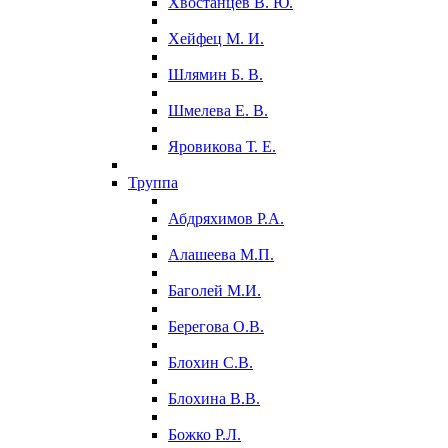
Хвостанцев В. Ю.
Хейфец М. И.
Шлямин Б. В.
Шмелева Е. В.
Яровикова Т. Е.
Труппа
Абдряхимов Р.А.
Алашеева М.П.
Баголей М.И.
Берегова О.В.
Блохин С.В.
Блохина В.В.
Божко Р.Л.