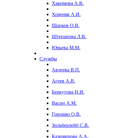
Хакимова А.В.
Хореняк А.И.
Шапков О.В.
Штепанова Л.В.
Юрьева М.М.
Службы
Авдеева В.П.
Агеев А.В.
Беркутова Н.И.
Васин А.М.
Горошко О.В.
Зильберлейб С.В.
Казимирова А.А.