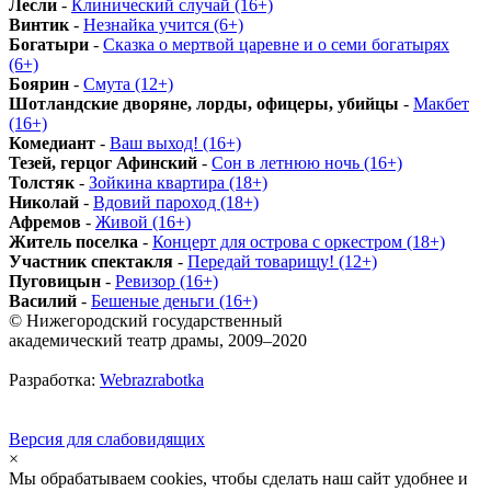
Лесли
-
Клинический случай (16+)
Винтик
-
Незнайка учится (6+)
Богатыри
-
Сказка о мертвой царевне и о семи богатырях
(6+)
Боярин
-
Смута (12+)
Шотландские дворяне, лорды, офицеры, убийцы
-
Макбет
(16+)
Комедиант
-
Ваш выход! (16+)
Тезей, герцог Афинский
-
Сон в летнюю ночь (16+)
Толстяк
-
Зойкина квартира (18+)
Николай
-
Вдовий пароход (18+)
Афремов
-
Живой (16+)
Житель поселка
-
Концерт для острова с оркестром (18+)
Участник спектакля
-
Передай товарищу! (12+)
Пуговицын
-
Ревизор (16+)
Василий
-
Бешеные деньги (16+)
© Нижегородский государственный
академический театр драмы, 2009–2020
Разработка:
Webrazrabotka
Версия для слабовидящих
×
Мы обрабатываем cookies, чтобы сделать наш сайт удобнее и