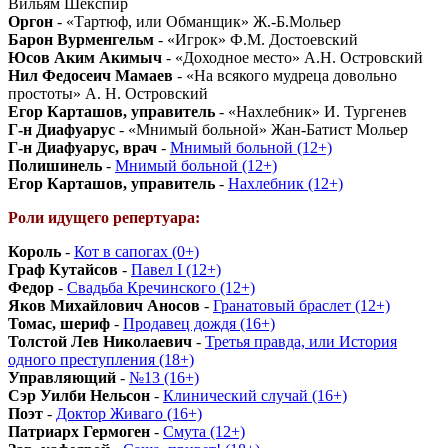
Вильям Шекспир
Оргон
- «Тартюф, или Обманщик» Ж.-Б.Мольер
Барон Вурменгельм
- «Игрок» Ф.М. Достоевский
Юсов Аким Акимыч
- «Доходное место» А.Н. Островский
Нил Федосеич Мамаев
- «На всякого мудреца довольно
простоты» А. Н. Островский
Егор Карташов, управитель
- «Нахлебник» И. Тургенев
Г-н Диафуарус
- «Мнимый больной» Жан-Батист Мольер
Г-н Диафуарус, врач
-
Мнимый больной (12+)
Полишинель
-
Мнимый больной (12+)
Егор Карташов, управитель
-
Нахлебник (12+)
Роли идущего репертуара:
Король
-
Кот в сапогах (0+)
Граф Кутайсов
-
Павел I (12+)
Федор
-
Свадьба Кречинского (12+)
Яков Михайлович Аносов
-
Гранатовый браслет (12+)
Томас, шериф
-
Продавец дождя (16+)
Толстой Лев Николаевич
-
Третья правда, или История
одного преступления (18+)
Управляющий
-
№13 (16+)
Сэр Уилби Нельсон
-
Клинический случай (16+)
Поэт
-
Доктор Живаго (16+)
Патриарх Гермоген
-
Смута (12+)