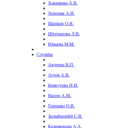
Хакимова А.В.
Хореняк А.И.
Шапков О.В.
Штепанова Л.В.
Юрьева М.М.
Службы
Авдеева В.П.
Агеев А.В.
Беркутова Н.И.
Васин А.М.
Горошко О.В.
Зильберлейб С.В.
Казимирова А.А.