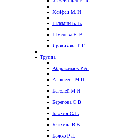
Хвостанцев В. Ю.
Хейфец М. И.
Шлямин Б. В.
Шмелева Е. В.
Яровикова Т. Е.
Труппа
Абдряхимов Р.А.
Алашеева М.П.
Баголей М.И.
Берегова О.В.
Блохин С.В.
Блохина В.В.
Божко Р.Л.