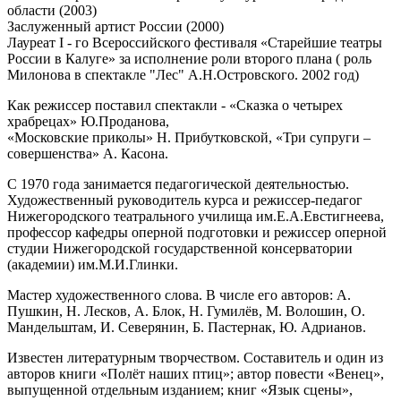
области (2003)
Заслуженный артист России (2000)
Лауреат I - го Всероссийского фестиваля «Старейшие театры
России в Калуге» за исполнение роли второго плана ( роль
Милонова в спектакле "Лес" А.Н.Островского. 2002 год)
Как режиссер поставил спектакли - «Сказка о четырех
храбрецах» Ю.Проданова,
«Московские приколы» Н. Прибутковской, «Три супруги –
совершенства» А. Касона.
С 1970 года занимается педагогической деятельностью.
Художественный руководитель курса и режиссер-педагог
Нижегородского театрального училища им.Е.А.Евстигнеева,
профессор кафедры оперной подготовки и режиссер оперной
студии Нижегородской государственной консерватории
(академии) им.М.И.Глинки.
Мастер художественного слова. В числе его авторов: А.
Пушкин, Н. Лесков, А. Блок, Н. Гумилёв, М. Волошин, О.
Мандельштам, И. Северянин, Б. Пастернак, Ю. Адрианов.
Известен литературным творчеством. Составитель и один из
авторов книги «Полёт наших птиц»; автор повести «Венец»,
выпущенной отдельным изданием; книг «Язык сцены»,