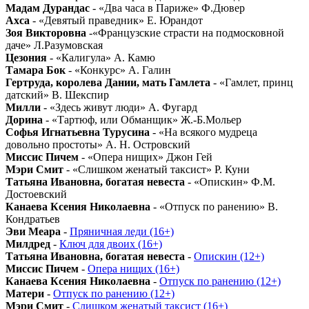
Мадам Дурандас
- «Два часа в Париже» Ф.Дювер
Ахса
- «Девятый праведник» Е. Юрандот
Зоя Викторовна
-«Французские страсти на подмосковной
даче» Л.Разумовская
Цезония
- «Калигула» А. Камю
Тамара Бок
- «Конкурс» А. Галин
Гертруда, королева Дании, мать Гамлета
- «Гамлет, принц
датский» В. Шекспир
Милли
- «Здесь живут люди» А. Фугард
Дорина
- «Тартюф, или Обманщик» Ж.-Б.Мольер
Софья Игнатьевна Турусина
- «На всякого мудреца
довольно простоты» А. Н. Островский
Миссис Пичем
- «Опера нищих» Джон Гей
Мэри Смит
- «Слишком женатый таксист» Р. Куни
Татьяна Ивановна, богатая невеста
- «Опискин» Ф.М.
Достоевский
Канаева Ксения Николаевна
- «Отпуск по ранению» В.
Кондратьев
Эви Меара
-
Пряничная леди (16+)
Милдред
-
Ключ для двоих (16+)
Татьяна Ивановна, богатая невеста
-
Опискин (12+)
Миссис Пичем
-
Опера нищих (16+)
Канаева Ксения Николаевна
-
Отпуск по ранению (12+)
Матери
-
Отпуск по ранению (12+)
Мэри Смит
-
Слишком женатый таксист (16+)