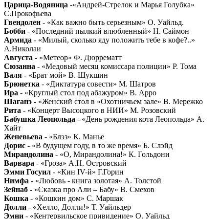
Царица-Водяница
-«Андрей-Стрелок и Марья Голубка»
С.Прокофьева
Гвендолен
- «Как важно быть серьезным» О. Уайльд.
Бобби
- «Последний пылкий влюбленный» Н. Саймон
Армида
- «Милый, сколько яду положить тебе в кофе?..»
А.Николаи
Августа
- «Метеор» Ф. Дюррематт
Сюзанна
- «Медовый месяц комиссара полиции» Р. Тома
Валя
- «Брат мой» В. Шукшин
Брюнетка
- «Диктатура совести» М. Шатров
Ира
- «Круглый стол под абажуром» В. Арро
Шаганэ
- «Женский стол в «Охотничьем зале» В. Мережко
Рита
- «Концерт Высоцкого в НИИ» М. Розовский
Бабушка Леопольда
- «День рождения кота Леопольда» А.
Хайт
Женевьева
- «Блэз» К. Манье
Дорис
- «В будущем году, в то же время» Б. Слэйд
Мирандолина
- «О, Мирандолина!» К. Гольдони
Варвара
- «Гроза» А.Н. Островский
Эмми Госуил
- «Кин IV-й» Г.Горин
Нимфа
- «Любовь - книга золотая» А. Толстой
Зейнаб
- «Сказка про Али – Бабу» В. Смехов
Кошка
- «Кошкин дом» С. Маршак
Долли
- «Хелло, Долли!» Т. Уайльдер
Эмни
- «Кентервильское привидение» О. Уайльд