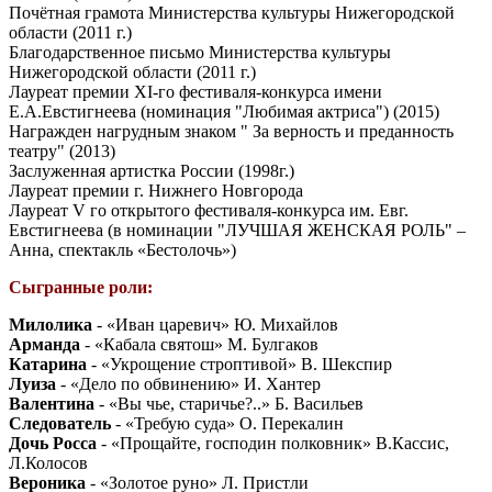
Почётная грамота Министерства культуры Нижегородской
области (2011 г.)
Благодарственное письмо Министерства культуры
Нижегородской области (2011 г.)
Лауреат премии XI-го фестиваля-конкурса имени
Е.А.Евстигнеева (номинация "Любимая актриса") (2015)
Награжден нагрудным знаком " За верность и преданность
театру" (2013)
Заслуженная артистка России (1998г.)
Лауреат премии г. Нижнего Новгорода
Лауреат V го открытого фестиваля-конкурса им. Евг.
Евстигнеева (в номинации "ЛУЧШАЯ ЖЕНСКАЯ РОЛЬ" –
Анна, спектакль «Бестолочь»)
Сыгранные роли:
Милолика
- «Иван царевич» Ю. Михайлов
Арманда
- «Кабала святош» М. Булгаков
Катарина
- «Укрощение строптивой» В. Шекспир
Луиза
- «Дело по обвинению» И. Хантер
Валентина
- «Вы чье, старичье?..» Б. Васильев
Следователь
- «Требую суда» О. Перекалин
Дочь Росса
- «Прощайте, господин полковник» В.Кассис,
Л.Колосов
Вероника
- «Золотое руно» Л. Пристли