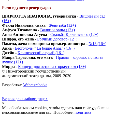
Роли идущего репертуара:
ШАРЛОТТА ИВАНОВНА, гувернантка
-
Вишнёвый сад
(16+)
Фекла Ивановна, сваха
-
Женитьба (12+)
Анфуса Тихоновна
-
Волки и овцы (12+)
Анна Антоновна Атуева
-
Свадьба Кречинского (12+)
Шифра, его жена
-
Брачный договор (12+)
Памела, жена помощника премьер-министра
-
№13 (16+)
Анна
-
Бестолочь ("La bonne Anna") (16+)
Джейн
-
Клинический случай (16+)
Мавра Тарасовна, его мать
-
Правда – хорошо, а счастье
лучше (12+)
Мирра
-
Концерт для острова с оркестром (18+)
© Нижегородский государственный
академический театр драмы, 2009–2020
Разработка:
Webrazrabotka
Версия для слабовидящих
×
Мы обрабатываем cookies, чтобы сделать наш сайт удобнее и
персонализированее для вас. Подробнее:
политика