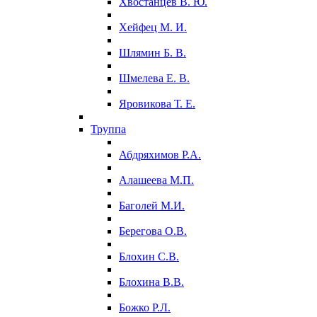
Хвостанцев В. Ю.
Хейфец М. И.
Шлямин Б. В.
Шмелева Е. В.
Яровикова Т. Е.
Труппа
Абдряхимов Р.А.
Алашеева М.П.
Баголей М.И.
Берегова О.В.
Блохин С.В.
Блохина В.В.
Божко Р.Л.