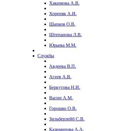
Хакимова А.В.
Хореняк А.И.
Шапков О.В.
Штепанова Л.В.
Юрьева М.М.
Службы
Авдеева В.П.
Агеев А.В.
Беркутова Н.И.
Васин А.М.
Горошко О.В.
Зильберлейб С.В.
Казимирова А.А.